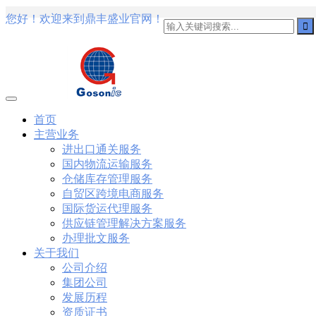
您好！欢迎来到鼎丰盛业官网！
101
,
3002
,
3203
,
000-N11
,
010-111
,
010-151
,
050-733
,
050-V5X-
101-01
,
101-400
,
102-400
,
117-102
,
199-01
,
1K0-001
,
1V0-601
,
1V
1Z0-434
,
1Z0-465
,
1Z0-497
,
1Z0-533
,
1Z0-542
,
CCNA 200-125
, C
Cisco Networking Devices Part 1 (ICND1 v3.0) Answer
Cisco 200-
IP Routing (ROUTE v2.0) Exam
300-075
, CCNP Collaboration 30
Specialist 810-403 Selling Business Outcomes Questions
CCNA Colla
260 Implementing Cisco Network Security Dump
PMI PMP
, PMP PM
Professional PDF
70-534
, Microsoft Specialist: Microsoft Azure 70
首页
Microsoft Office 365 70-346
, Microsoft Managing Office 365 Identi
主营业务
Data Center Virtualization Delta Beta Practice
Cisco 300-206
, CCNP 
进出口通关服务
070 Implementing Cisco IP Telephony & Video, Part 1(CIPTV1) An
国内物流运输服务
Oracle Database 12c: Installation and Administration Exam
CompTIA
Switched Networks (SWITCH v2.0)Questions
Microsoft 070-346
, M
仓储库存管理服务
Designing Cisco Network Service Architectures Dump
640-916
, CCN
自贸区跨境电商服务
Design and Implementation PDF
CCNA Wireless 200-355
, Cisco I
国际货运代理服务
801
,
220-802
,
220-901
,
220-902
,
250-272
,
250-513
,
2V0-620
,
2V0-
供应链管理解决方案服务
360
,
300-101
,
312-50V9
,
350-018
,
352-001
,
400-051
,
400-101
,
400
办理批文服务
关于我们
公司介绍
集团公司
发展历程
资质证书