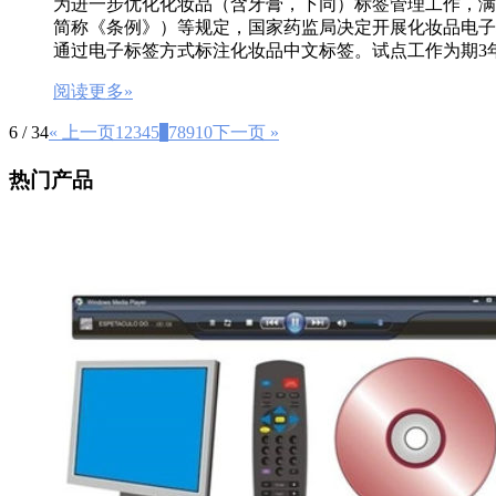
为进一步优化化妆品（含牙膏，下同）标签管理工作，满
简称《条例》）等规定，国家药监局决定开展化妆品电子标
通过电子标签方式标注化妆品中文标签。试点工作为期3
阅读更多»
6 / 34
« 上一页
1
2
3
4
5
6
7
8
9
10
下一页 »
热门产品