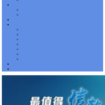
Solutions Exam
101 Dumps
, F5 Certification 101 Application
新闻中心
Delivery Fundamentals Dumps
Microsoft Office 365 70-346
,
企业新闻
Microsoft Managing Office 365 Identities and Requirements
行业新闻
Questions
2V0-621D Practice
, VMware VCP6-DCV Practice,
相关政策
2V0-621D VMware Certified Professional 6 ��C Data Center
联系我们
Virtualization Delta Beta Practice
Cisco 300-206
, CCNP Security
深圳总公司
300-206 Implementing Cisco Edge Network Security Solutions,
Cisco 300-206 Dump
上海公司
Cisco CCNP Collaboration 300-070
, 300-070
Implementing Cisco IP Telephony & Video, Part 1(CIPTV1)
香港公司
Answer
300-207
, CCNP Security 300-207 PDF, Implementing
台湾公司
Cisco Threat Control Solutions PDF
1Z0-062 Exam
, Oracle
越南公司
Database 1Z0-062 Oracle Database 12c: Installation and
泰国公司
Administration Exam
CompTIA Network+ N10-006
, CompTIA
马来西亚
CompTIA Network+ Dumps
300-115 Questions
, Cisco CCDP
Questions, 300-115 Implementing Cisco IP Switched Networks
ERP系统
(SWITCH v2.0)Questions
Microsoft 070-346
, Microsoft Office 365
物流查询
070-346 Managing Office 365 Identities and Requirements,
Microsoft 070-346 Practice
Cisco CCDP 300-320
, 300-320
Designing Cisco Network Service Architectures Dump
640-916
,
CCNA Data Center 640-916 Answer, Introducing Cisco Data
Center Technologies Answer
648-232 PDF
, APE 648-232 Cisco
WebEx Solutions Design and Implementation PDF
CCNA Wireless
200-355
, Cisco Implementing Cisco Wireless Network
Fundamentals Exam
200-105
,
200-125
,
200-310
,
200-355
,
200-