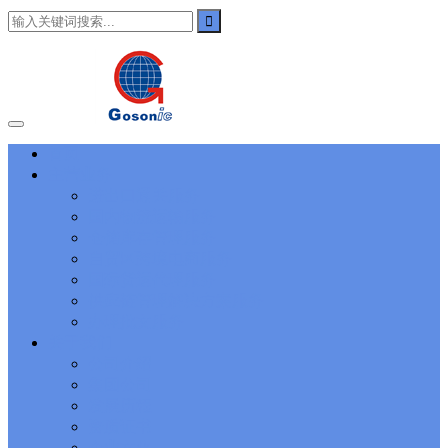
101
,
3002
,
3203
,
000-N11
,
010-111
,
010-151
,
050-733
,
050-V5X-
CAARCHER01
,
070-243
,
070-346
,
070-412
,
070-413
,
070-461
,
070-462
,
070-466
,
070-483
,
070-487
,
070-488
,
070-685
,
100-101
,
100-105
,
101-01
,
101-400
,
102-400
,
117-102
,
199-01
,
1K0-001
,
1V0-601
,
1V0-603
,
1V0-604
,
1Y0-201
,
1Y0-351
,
1Z0-051
,
1Z0-
060
,
1Z0-061
,
1Z0-062
,
1Z0-067
,
1Z0-144
,
1Z0-218
,
1Z0-329
,
1Z0-400
,
1Z0-420
,
1Z0-434
,
1Z0-465
,
1Z0-497
,
1Z0-533
,
1Z0-
首页
542
,
CCNA 200-125
, Cisco CCNA Cisco Certified Network
主营业务
Associate CCNA (v3.0) Dump
100-105 Answer
, Cisco ICND1
Answer, 100-105 Cisco Interconnecting Cisco Networking Devices
进出口通关服务
Part 1 (ICND1 v3.0) Answer
Cisco 200-310
, CCDA 200-310
国内物流运输服务
Designing for Cisco Internetwork Solutions, Cisco 200-310 PDF
仓储库存管理服务
Cisco CCDP 300-101
, 300-101 Implementing Cisco IP Routing
自贸区跨境电商服务
(ROUTE v2.0) Exam
300-075
, CCNP Collaboration 300-075
国际货运代理服务
Exam Dump, Implementing Cisco IP Telephony & Video, Part
供应链管理解决方案服务
2(CIPTV2) Exam Dump
810-403 Questions
, Cisco Business Value
Specialist 810-403 Selling Business Outcomes Questions
CCNA
办理批文服务
Collaboration 210-060
, Cisco Implementing Cisco Collaboration
关于我们
Devices (CICD) Practice
210-260 Dump
, Cisco CCNA Security
公司介绍
Dump, 210-260 Implementing Cisco Network Security Dump
PMI
集团公司
PMP
, PMP PMP Project Management Professional, PMI PMP
发展历程
Answer
ISC ISC Certification CISSP
, CISSP Certified Information
资质证书
Systems Security Professional PDF
70-534
, Microsoft Specialist:
Microsoft Azure 70-534 Exam, Architecting Microsoft Azure
企业文化