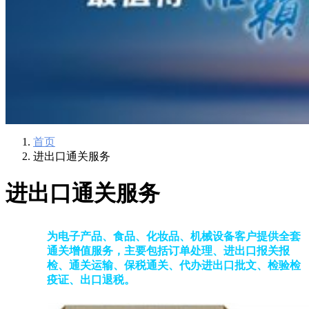
601
,
210-060
,
210-065
,
210-260
,
220-801
,
220-802
,
220-901
,
220-
902
,
250-272
,
250-513
,
2V0-620
,
2V0-621
,
2V0-621D
,
2V0-641
,
2V0-651
,
300-070
,
300-075
,
300-085
,
300-101
,
300-115
,
300-135
,
300-206
,
300-207
,
300-208
,
300-320
,
300-360
,
300-101
,
312-
50V9
,
350-018
,
352-001
,
400-051
,
400-101
,
400-201
,
412-79V8
,
500-007
,
500-170
,
首页
进出口通关服务
进出口通关服务
为电子产品、食品、化妆品、机械设备客户提供全套
通关增值服务，主要包括订单处理、进出口报关报
检、通关运输、保税通关、代办进出口批文、检验检
疫证、出口退税。