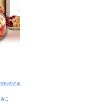
口管制管控名单
功换证