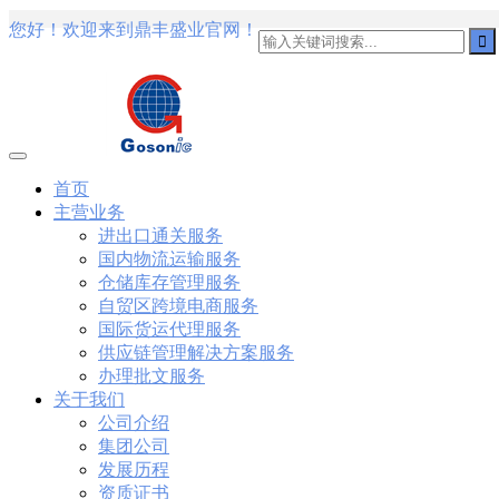
您好！欢迎来到鼎丰盛业官网！
101
,
3002
,
3203
,
000-N11
,
010-111
,
010-151
,
050-733
,
050-V5X-
101-01
,
101-400
,
102-400
,
117-102
,
199-01
,
1K0-001
,
1V0-601
,
1V
1Z0-434
,
1Z0-465
,
1Z0-497
,
1Z0-533
,
1Z0-542
,
CCNA 200-125
, C
Cisco Networking Devices Part 1 (ICND1 v3.0) Answer
Cisco 200-
IP Routing (ROUTE v2.0) Exam
300-075
, CCNP Collaboration 30
Specialist 810-403 Selling Business Outcomes Questions
CCNA Colla
260 Implementing Cisco Network Security Dump
PMI PMP
, PMP PM
Professional PDF
70-534
, Microsoft Specialist: Microsoft Azure 70
首页
Microsoft Office 365 70-346
, Microsoft Managing Office 365 Identi
主营业务
Data Center Virtualization Delta Beta Practice
Cisco 300-206
, CCNP 
进出口通关服务
070 Implementing Cisco IP Telephony & Video, Part 1(CIPTV1) An
国内物流运输服务
Oracle Database 12c: Installation and Administration Exam
CompTIA
Switched Networks (SWITCH v2.0)Questions
Microsoft 070-346
, M
仓储库存管理服务
Designing Cisco Network Service Architectures Dump
640-916
, CCN
自贸区跨境电商服务
Design and Implementation PDF
CCNA Wireless 200-355
, Cisco I
国际货运代理服务
801
,
220-802
,
220-901
,
220-902
,
250-272
,
250-513
,
2V0-620
,
2V0-
供应链管理解决方案服务
360
,
300-101
,
312-50V9
,
350-018
,
352-001
,
400-051
,
400-101
,
400
办理批文服务
关于我们
公司介绍
集团公司
发展历程
资质证书