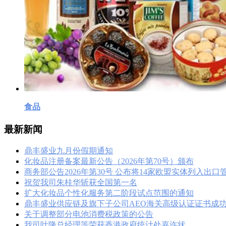
食品
最新新闻
鼎丰盛业九月份假期通知
化妆品注册备案最新公告（2026年第70号）颁布
商务部公告2026年第30号 公布将14家欧盟实体列入出
祝贺我司朱桂华斩获全国第一名
扩大化妆品个性化服务第二阶段试点范围的通知
鼎丰盛业供应链及旗下子公司AEO海关高级认证证书成
关于调整部分电池消费税政策的公告
我司叶隆总经理等荣获香港政府统计处嘉许状