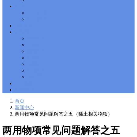
Solutions Exam
101 Dumps
, F5 Certification 101 Application
新闻中心
Delivery Fundamentals Dumps
Microsoft Office 365 70-346
,
企业新闻
Microsoft Managing Office 365 Identities and Requirements
行业新闻
Questions
2V0-621D Practice
, VMware VCP6-DCV Practice,
相关政策
2V0-621D VMware Certified Professional 6 ��C Data Center
联系我们
Virtualization Delta Beta Practice
Cisco 300-206
, CCNP Security
深圳总公司
300-206 Implementing Cisco Edge Network Security Solutions,
Cisco 300-206 Dump
上海公司
Cisco CCNP Collaboration 300-070
, 300-070
Implementing Cisco IP Telephony & Video, Part 1(CIPTV1)
香港公司
Answer
300-207
, CCNP Security 300-207 PDF, Implementing
台湾公司
Cisco Threat Control Solutions PDF
1Z0-062 Exam
, Oracle
越南公司
Database 1Z0-062 Oracle Database 12c: Installation and
泰国公司
Administration Exam
CompTIA Network+ N10-006
, CompTIA
马来西亚
CompTIA Network+ Dumps
300-115 Questions
, Cisco CCDP
Questions, 300-115 Implementing Cisco IP Switched Networks
ERP系统
(SWITCH v2.0)Questions
Microsoft 070-346
, Microsoft Office 365
物流查询
070-346 Managing Office 365 Identities and Requirements,
Microsoft 070-346 Practice
Cisco CCDP 300-320
, 300-320
首页
Designing Cisco Network Service Architectures Dump
640-916
,
新闻中心
CCNA Data Center 640-916 Answer, Introducing Cisco Data
两用物项常见问题解答之五（稀土相关物项）
Center Technologies Answer
648-232 PDF
, APE 648-232 Cisco
WebEx Solutions Design and Implementation PDF
CCNA Wireless
200-355
, Cisco Implementing Cisco Wireless Network
两用物项常见问题解答之五
Fundamentals Exam
200-105
,
200-125
,
200-310
,
200-355
,
200-