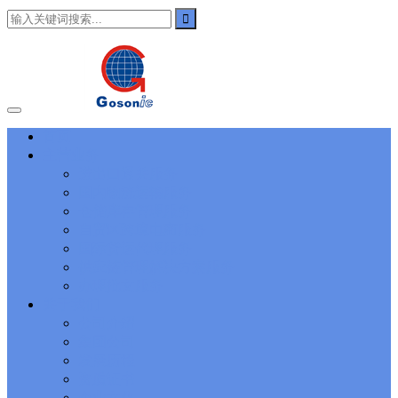
101
,
3002
,
3203
,
000-N11
,
010-111
,
010-151
,
050-733
,
050-V5X-
CAARCHER01
,
070-243
,
070-346
,
070-412
,
070-413
,
070-461
,
070-462
,
070-466
,
070-483
,
070-487
,
070-488
,
070-685
,
100-101
,
100-105
,
101-01
,
101-400
,
102-400
,
117-102
,
199-01
,
1K0-001
,
1V0-601
,
1V0-603
,
1V0-604
,
1Y0-201
,
1Y0-351
,
1Z0-051
,
1Z0-
060
,
1Z0-061
,
1Z0-062
,
1Z0-067
,
1Z0-144
,
1Z0-218
,
1Z0-329
,
1Z0-400
,
1Z0-420
,
1Z0-434
,
1Z0-465
,
1Z0-497
,
1Z0-533
,
1Z0-
首页
542
,
CCNA 200-125
, Cisco CCNA Cisco Certified Network
主营业务
Associate CCNA (v3.0) Dump
100-105 Answer
, Cisco ICND1
Answer, 100-105 Cisco Interconnecting Cisco Networking Devices
进出口通关服务
Part 1 (ICND1 v3.0) Answer
Cisco 200-310
, CCDA 200-310
国内物流运输服务
Designing for Cisco Internetwork Solutions, Cisco 200-310 PDF
仓储库存管理服务
Cisco CCDP 300-101
, 300-101 Implementing Cisco IP Routing
自贸区跨境电商服务
(ROUTE v2.0) Exam
300-075
, CCNP Collaboration 300-075
国际货运代理服务
Exam Dump, Implementing Cisco IP Telephony & Video, Part
供应链管理解决方案服务
2(CIPTV2) Exam Dump
810-403 Questions
, Cisco Business Value
Specialist 810-403 Selling Business Outcomes Questions
CCNA
办理批文服务
Collaboration 210-060
, Cisco Implementing Cisco Collaboration
关于我们
Devices (CICD) Practice
210-260 Dump
, Cisco CCNA Security
公司介绍
Dump, 210-260 Implementing Cisco Network Security Dump
PMI
集团公司
PMP
, PMP PMP Project Management Professional, PMI PMP
发展历程
Answer
ISC ISC Certification CISSP
, CISSP Certified Information
资质证书
Systems Security Professional PDF
70-534
, Microsoft Specialist:
Microsoft Azure 70-534 Exam, Architecting Microsoft Azure
企业文化