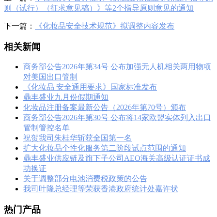
则（试行）（征求意见稿）》等2个指导原则意见的通知
下一篇：
《化妆品安全技术规范》拟调整内容发布
相关新闻
商务部公告2026年第34号 公布加强无人机相关两用物项
对美国出口管制
《化妆品 安全通用要求》国家标准发布
鼎丰盛业九月份假期通知
化妆品注册备案最新公告（2026年第70号）颁布
商务部公告2026年第30号 公布将14家欧盟实体列入出口
管制管控名单
祝贺我司朱桂华斩获全国第一名
扩大化妆品个性化服务第二阶段试点范围的通知
鼎丰盛业供应链及旗下子公司AEO海关高级认证证书成
功换证
关于调整部分电池消费税政策的公告
我司叶隆总经理等荣获香港政府统计处嘉许状
热门产品