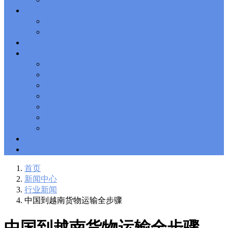
Solutions Exam
101 Dumps
, F5 Certification 101 Application
新闻中心
Delivery Fundamentals Dumps
Microsoft Office 365 70-346
,
企业新闻
Microsoft Managing Office 365 Identities and Requirements
行业新闻
Questions
2V0-621D Practice
, VMware VCP6-DCV Practice,
相关政策
2V0-621D VMware Certified Professional 6 ��C Data Center
联系我们
Virtualization Delta Beta Practice
Cisco 300-206
, CCNP Security
深圳总公司
300-206 Implementing Cisco Edge Network Security Solutions,
Cisco 300-206 Dump
上海公司
Cisco CCNP Collaboration 300-070
, 300-070
Implementing Cisco IP Telephony & Video, Part 1(CIPTV1)
香港公司
Answer
300-207
, CCNP Security 300-207 PDF, Implementing
台湾公司
Cisco Threat Control Solutions PDF
1Z0-062 Exam
, Oracle
越南公司
Database 1Z0-062 Oracle Database 12c: Installation and
泰国公司
Administration Exam
CompTIA Network+ N10-006
, CompTIA
马来西亚
CompTIA Network+ Dumps
300-115 Questions
, Cisco CCDP
Questions, 300-115 Implementing Cisco IP Switched Networks
ERP系统
(SWITCH v2.0)Questions
Microsoft 070-346
, Microsoft Office 365
物流查询
070-346 Managing Office 365 Identities and Requirements,
Microsoft 070-346 Practice
Cisco CCDP 300-320
, 300-320
首页
Designing Cisco Network Service Architectures Dump
640-916
,
新闻中心
CCNA Data Center 640-916 Answer, Introducing Cisco Data
行业新闻
Center Technologies Answer
648-232 PDF
, APE 648-232 Cisco
中国到越南货物运输全步骤
WebEx Solutions Design and Implementation PDF
CCNA Wireless
200-355
, Cisco Implementing Cisco Wireless Network
Fundamentals Exam
200-105
,
200-125
,
200-310
,
200-355
,
200-
中国到越南货物运输全步骤