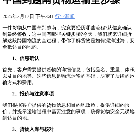
601
,
210-060
,
210-065
,
210-260
,
220-801
,
220-802
,
220-901
,
220-
902
,
250-272
,
250-513
,
2V0-620
,
2V0-621
,
2V0-621D
,
2V0-641
,
2V0-651
,
300-070
,
300-075
,
300-085
,
300-101
,
300-115
,
300-135
,
2025年3月17日 下午3:41
行业新闻
300-206
,
300-207
,
300-208
,
300-320
,
300-360
,
300-101
,
312-
50V9
,
350-018
,
352-001
,
400-051
,
400-101
,
400-201
,
412-79V8
,
一件货物从中国寄到越南，究竟要经历哪些流程?从信息确认
500-007
,
500-170
,
到最终签收，这中间有哪些关键步骤?今天，我们就来详细拆
解这段跨国物流的全过程，带你了解货物是如何漂洋过海，安
全抵达目的地的。
1、信息确认
首先，客户需要提供货物的详细信息，包括品名、重量、体积
以及目的地等。这些信息是物流运输的基础，决定了后续的运
输方式和费用。
2、报价与注意事项
我们根据客户提供的货物信息和目的地政策，提供详细的报
价，并提示运输过程中需要注意的事项，确保货物安全无误地
到达目的地。
3、货物入库与核对