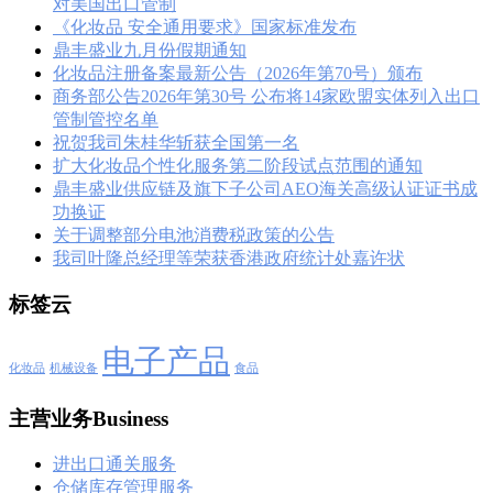
对美国出口管制
《化妆品 安全通用要求》国家标准发布
鼎丰盛业九月份假期通知
化妆品注册备案最新公告（2026年第70号）颁布
商务部公告2026年第30号 公布将14家欧盟实体列入出口
管制管控名单
祝贺我司朱桂华斩获全国第一名
扩大化妆品个性化服务第二阶段试点范围的通知
鼎丰盛业供应链及旗下子公司AEO海关高级认证证书成
功换证
关于调整部分电池消费税政策的公告
我司叶隆总经理等荣获香港政府统计处嘉许状
标签云
电子产品
化妆品
机械设备
食品
主营业务Business
进出口通关服务
仓储库存管理服务