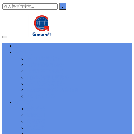
101
,
3002
,
3203
,
000-N11
,
010-111
,
010-151
,
050-733
,
050-V5X-
CAARCHER01
,
070-243
,
070-346
,
070-412
,
070-413
,
070-461
,
070-462
,
070-466
,
070-483
,
070-487
,
070-488
,
070-685
,
100-101
,
100-105
,
101-01
,
101-400
,
102-400
,
117-102
,
199-01
,
1K0-001
,
1V0-601
,
1V0-603
,
1V0-604
,
1Y0-201
,
1Y0-351
,
1Z0-051
,
1Z0-
060
,
1Z0-061
,
1Z0-062
,
1Z0-067
,
1Z0-144
,
1Z0-218
,
1Z0-329
,
1Z0-400
,
1Z0-420
,
1Z0-434
,
1Z0-465
,
1Z0-497
,
1Z0-533
,
1Z0-
首页
542
,
CCNA 200-125
, Cisco CCNA Cisco Certified Network
主营业务
Associate CCNA (v3.0) Dump
100-105 Answer
, Cisco ICND1
Answer, 100-105 Cisco Interconnecting Cisco Networking Devices
进出口通关服务
Part 1 (ICND1 v3.0) Answer
Cisco 200-310
, CCDA 200-310
国内物流运输服务
Designing for Cisco Internetwork Solutions, Cisco 200-310 PDF
仓储库存管理服务
Cisco CCDP 300-101
, 300-101 Implementing Cisco IP Routing
自贸区跨境电商服务
(ROUTE v2.0) Exam
300-075
, CCNP Collaboration 300-075
国际货运代理服务
Exam Dump, Implementing Cisco IP Telephony & Video, Part
供应链管理解决方案服务
2(CIPTV2) Exam Dump
810-403 Questions
, Cisco Business Value
Specialist 810-403 Selling Business Outcomes Questions
CCNA
办理批文服务
Collaboration 210-060
, Cisco Implementing Cisco Collaboration
关于我们
Devices (CICD) Practice
210-260 Dump
, Cisco CCNA Security
公司介绍
Dump, 210-260 Implementing Cisco Network Security Dump
PMI
集团公司
PMP
, PMP PMP Project Management Professional, PMI PMP
发展历程
Answer
ISC ISC Certification CISSP
, CISSP Certified Information
资质证书
Systems Security Professional PDF
70-534
, Microsoft Specialist:
Microsoft Azure 70-534 Exam, Architecting Microsoft Azure
企业文化