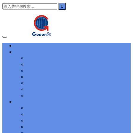
101
,
3002
,
3203
,
000-N11
,
010-111
,
010-151
,
050-733
,
050-V5X-
CAARCHER01
,
070-243
,
070-346
,
070-412
,
070-413
,
070-461
,
070-462
,
070-466
,
070-483
,
070-487
,
070-488
,
070-685
,
100-101
,
100-105
,
101-01
,
101-400
,
102-400
,
117-102
,
199-01
,
1K0-001
,
1V0-601
,
1V0-603
,
1V0-604
,
1Y0-201
,
1Y0-351
,
1Z0-051
,
1Z0-
060
,
1Z0-061
,
1Z0-062
,
1Z0-067
,
1Z0-144
,
1Z0-218
,
1Z0-329
,
1Z0-400
,
1Z0-420
,
1Z0-434
,
1Z0-465
,
1Z0-497
,
1Z0-533
,
1Z0-
首页
542
,
CCNA 200-125
, Cisco CCNA Cisco Certified Network
主营业务
Associate CCNA (v3.0) Dump
100-105 Answer
, Cisco ICND1
Answer, 100-105 Cisco Interconnecting Cisco Networking Devices
进出口通关服务
Part 1 (ICND1 v3.0) Answer
Cisco 200-310
, CCDA 200-310
国内物流运输服务
Designing for Cisco Internetwork Solutions, Cisco 200-310 PDF
仓储库存管理服务
Cisco CCDP 300-101
, 300-101 Implementing Cisco IP Routing
自贸区跨境电商服务
(ROUTE v2.0) Exam
300-075
, CCNP Collaboration 300-075
国际货运代理服务
Exam Dump, Implementing Cisco IP Telephony & Video, Part
供应链管理解决方案服务
2(CIPTV2) Exam Dump
810-403 Questions
, Cisco Business Value
Specialist 810-403 Selling Business Outcomes Questions
CCNA
办理批文服务
Collaboration 210-060
, Cisco Implementing Cisco Collaboration
关于我们
Devices (CICD) Practice
210-260 Dump
, Cisco CCNA Security
公司介绍
Dump, 210-260 Implementing Cisco Network Security Dump
PMI
集团公司
PMP
, PMP PMP Project Management Professional, PMI PMP
发展历程
Answer
ISC ISC Certification CISSP
, CISSP Certified Information
资质证书
Systems Security Professional PDF
70-534
, Microsoft Specialist:
Microsoft Azure 70-534 Exam, Architecting Microsoft Azure
企业文化