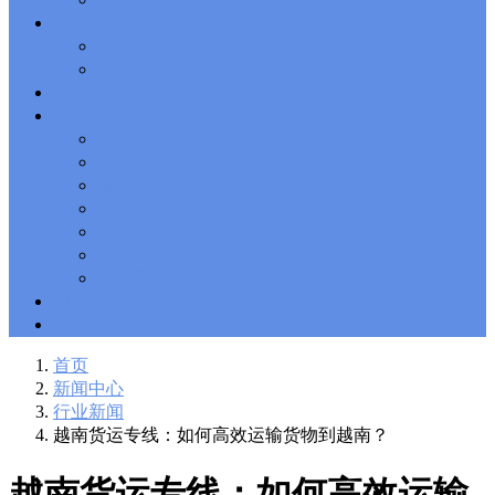
Solutions Exam
101 Dumps
, F5 Certification 101 Application
新闻中心
Delivery Fundamentals Dumps
Microsoft Office 365 70-346
,
企业新闻
Microsoft Managing Office 365 Identities and Requirements
行业新闻
Questions
2V0-621D Practice
, VMware VCP6-DCV Practice,
相关政策
2V0-621D VMware Certified Professional 6 ��C Data Center
联系我们
Virtualization Delta Beta Practice
Cisco 300-206
, CCNP Security
深圳总公司
300-206 Implementing Cisco Edge Network Security Solutions,
Cisco 300-206 Dump
上海公司
Cisco CCNP Collaboration 300-070
, 300-070
Implementing Cisco IP Telephony & Video, Part 1(CIPTV1)
香港公司
Answer
300-207
, CCNP Security 300-207 PDF, Implementing
台湾公司
Cisco Threat Control Solutions PDF
1Z0-062 Exam
, Oracle
越南公司
Database 1Z0-062 Oracle Database 12c: Installation and
泰国公司
Administration Exam
CompTIA Network+ N10-006
, CompTIA
马来西亚
CompTIA Network+ Dumps
300-115 Questions
, Cisco CCDP
Questions, 300-115 Implementing Cisco IP Switched Networks
ERP系统
(SWITCH v2.0)Questions
Microsoft 070-346
, Microsoft Office 365
物流查询
070-346 Managing Office 365 Identities and Requirements,
Microsoft 070-346 Practice
Cisco CCDP 300-320
, 300-320
首页
Designing Cisco Network Service Architectures Dump
640-916
,
新闻中心
CCNA Data Center 640-916 Answer, Introducing Cisco Data
行业新闻
Center Technologies Answer
648-232 PDF
, APE 648-232 Cisco
越南货运专线：如何高效运输货物到越南？
WebEx Solutions Design and Implementation PDF
CCNA Wireless
200-355
, Cisco Implementing Cisco Wireless Network
Fundamentals Exam
200-105
,
200-125
,
200-310
,
200-355
,
200-
越南货运专线：如何高效运输