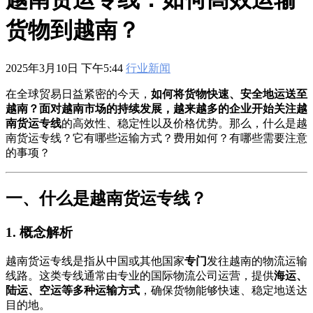
601
,
210-060
,
210-065
,
210-260
,
220-801
,
220-802
,
220-901
,
220-
902
,
250-272
,
250-513
,
2V0-620
,
2V0-621
,
2V0-621D
,
2V0-641
,
货物到越南？
2V0-651
,
300-070
,
300-075
,
300-085
,
300-101
,
300-115
,
300-135
,
300-206
,
300-207
,
300-208
,
300-320
,
300-360
,
300-101
,
312-
50V9
,
350-018
,
352-001
,
400-051
,
400-101
,
400-201
,
412-79V8
,
500-007
,
500-170
,
2025年3月10日 下午5:44
行业新闻
在全球贸易日益紧密的今天，
如何将货物快速、安全地运送至
越南？面对越南市场的持续发展，越来越多的企业开始关注越
南货运专线
的高效性、稳定性以及价格优势。那么，什么是越
南货运专线？它有哪些运输方式？费用如何？有哪些需要注意
的事项？
一、什么是越南货运专线？
1. 概念解析
越南货运专线是指从中国或其他国家
专门
发往越南的物流运输
线路。这类专线通常由专业的国际物流公司运营，提供
海运、
陆运、空运等多种运输方式
，确保货物能够快速、稳定地送达
目的地。