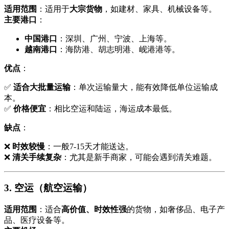
适用范围
：适用于
大宗货物
，如建材、家具、机械设备等。
主要港口
：
中国港口
：深圳、广州、宁波、上海等。
越南港口
：海防港、胡志明港、岘港港等。
优点
：
✅
适合大批量运输
：单次运输量大，能有效降低单位运输成
本。
✅
价格便宜
：相比空运和陆运，海运成本最低。
缺点
：
❌
时效较慢
：一般7-15天才能送达。
❌
清关手续复杂
：尤其是新手商家，可能会遇到清关难题。
3. 空运（航空运输）
适用范围
：适合
高价值、时效性强
的货物，如奢侈品、电子产
品、医疗设备等。