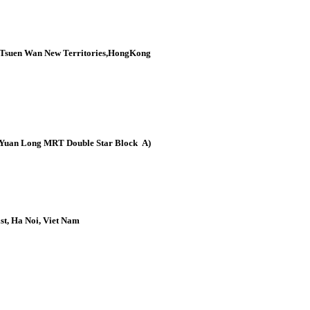
d,Tsuen Wan New Territories,HongKong
uan Long MRT Double Star Block A)
st, Ha Noi, Viet Nam