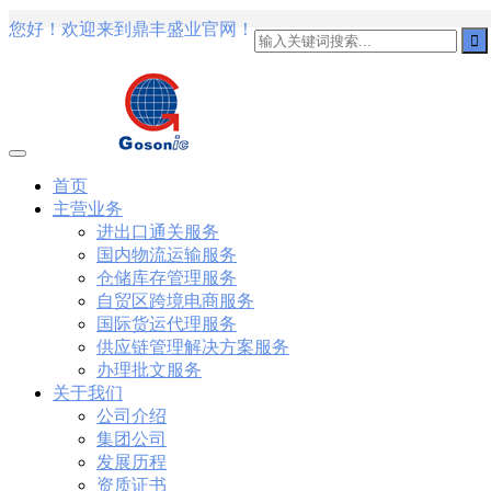
您好！欢迎来到鼎丰盛业官网！
101
,
3002
,
3203
,
000-N11
,
010-111
,
010-151
,
050-733
,
050-V5X-
101-01
,
101-400
,
102-400
,
117-102
,
199-01
,
1K0-001
,
1V0-601
,
1V
1Z0-434
,
1Z0-465
,
1Z0-497
,
1Z0-533
,
1Z0-542
,
CCNA 200-125
, C
Cisco Networking Devices Part 1 (ICND1 v3.0) Answer
Cisco 200-
IP Routing (ROUTE v2.0) Exam
300-075
, CCNP Collaboration 30
Specialist 810-403 Selling Business Outcomes Questions
CCNA Colla
260 Implementing Cisco Network Security Dump
PMI PMP
, PMP PM
Professional PDF
70-534
, Microsoft Specialist: Microsoft Azure 70
首页
Microsoft Office 365 70-346
, Microsoft Managing Office 365 Identi
主营业务
Data Center Virtualization Delta Beta Practice
Cisco 300-206
, CCNP 
进出口通关服务
070 Implementing Cisco IP Telephony & Video, Part 1(CIPTV1) An
国内物流运输服务
Oracle Database 12c: Installation and Administration Exam
CompTIA
Switched Networks (SWITCH v2.0)Questions
Microsoft 070-346
, M
仓储库存管理服务
Designing Cisco Network Service Architectures Dump
640-916
, CCN
自贸区跨境电商服务
Design and Implementation PDF
CCNA Wireless 200-355
, Cisco I
国际货运代理服务
801
,
220-802
,
220-901
,
220-902
,
250-272
,
250-513
,
2V0-620
,
2V0-
供应链管理解决方案服务
360
,
300-101
,
312-50V9
,
350-018
,
352-001
,
400-051
,
400-101
,
400
办理批文服务
关于我们
公司介绍
集团公司
发展历程
资质证书