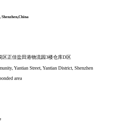
, Shenzhen,China
税区正佳盐田港物流园3楼仓库D区
ty, Yantian Street, Yantian District, Shenzhen
 bonded area
e