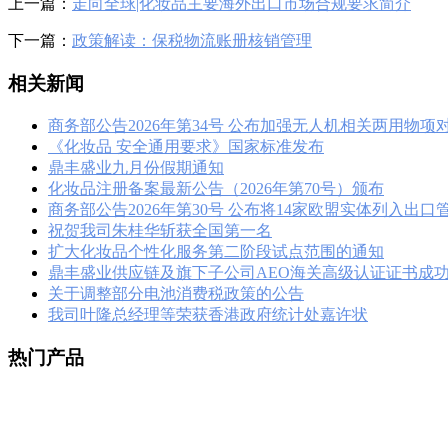
上一篇：
走向全球|化妆品主要海外出口市场合规要求简介
下一篇：
政策解读：保税物流账册核销管理
相关新闻
商务部公告2026年第34号 公布加强无人机相关两用物项
《化妆品 安全通用要求》国家标准发布
鼎丰盛业九月份假期通知
化妆品注册备案最新公告（2026年第70号）颁布
商务部公告2026年第30号 公布将14家欧盟实体列入出
祝贺我司朱桂华斩获全国第一名
扩大化妆品个性化服务第二阶段试点范围的通知
鼎丰盛业供应链及旗下子公司AEO海关高级认证证书成
关于调整部分电池消费税政策的公告
我司叶隆总经理等荣获香港政府统计处嘉许状
热门产品