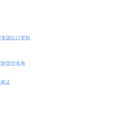
对美国出口管制
口管制管控名单
功换证