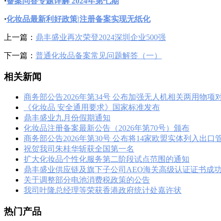
·
备案问答专题详解 2024年第七期
·
化妆品最新利好政策|注册备案实现无纸化
上一篇：
鼎丰盛业再次荣登2024深圳企业500强
下一篇：
普通化妆品备案常见问题解答（一）
相关新闻
商务部公告2026年第34号 公布加强无人机相关两用物项
《化妆品 安全通用要求》国家标准发布
鼎丰盛业九月份假期通知
化妆品注册备案最新公告（2026年第70号）颁布
商务部公告2026年第30号 公布将14家欧盟实体列入出
祝贺我司朱桂华斩获全国第一名
扩大化妆品个性化服务第二阶段试点范围的通知
鼎丰盛业供应链及旗下子公司AEO海关高级认证证书成
关于调整部分电池消费税政策的公告
我司叶隆总经理等荣获香港政府统计处嘉许状
热门产品