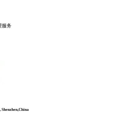
理服务
, Shenzhen,China