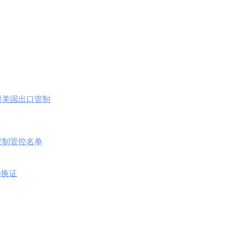
对美国出口管制
口管制管控名单
功换证