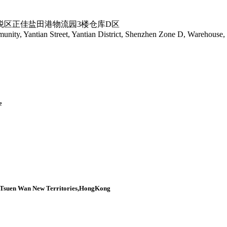
税区正佳盐田港物流园3楼仓库D区
, Yantian Street, Yantian District, Shenzhen Zone D, Warehouse, 3rd
e
d,Tsuen Wan New Territories,HongKong