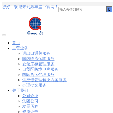
您好！欢迎来到鼎丰盛业官网！
101
,
3002
,
3203
,
000-N11
,
010-111
,
010-151
,
050-733
,
050-V5X-
101-01
,
101-400
,
102-400
,
117-102
,
199-01
,
1K0-001
,
1V0-601
,
1V
1Z0-434
,
1Z0-465
,
1Z0-497
,
1Z0-533
,
1Z0-542
,
CCNA 200-125
, C
Cisco Networking Devices Part 1 (ICND1 v3.0) Answer
Cisco 200-
IP Routing (ROUTE v2.0) Exam
300-075
, CCNP Collaboration 30
Specialist 810-403 Selling Business Outcomes Questions
CCNA Colla
260 Implementing Cisco Network Security Dump
PMI PMP
, PMP PM
Professional PDF
70-534
, Microsoft Specialist: Microsoft Azure 70
首页
Microsoft Office 365 70-346
, Microsoft Managing Office 365 Identi
主营业务
Data Center Virtualization Delta Beta Practice
Cisco 300-206
, CCNP 
进出口通关服务
070 Implementing Cisco IP Telephony & Video, Part 1(CIPTV1) An
国内物流运输服务
Oracle Database 12c: Installation and Administration Exam
CompTIA
Switched Networks (SWITCH v2.0)Questions
Microsoft 070-346
, M
仓储库存管理服务
Designing Cisco Network Service Architectures Dump
640-916
, CCN
自贸区跨境电商服务
Design and Implementation PDF
CCNA Wireless 200-355
, Cisco I
国际货运代理服务
801
,
220-802
,
220-901
,
220-902
,
250-272
,
250-513
,
2V0-620
,
2V0-
供应链管理解决方案服务
360
,
300-101
,
312-50V9
,
350-018
,
352-001
,
400-051
,
400-101
,
400
办理批文服务
关于我们
公司介绍
集团公司
发展历程
资质证书