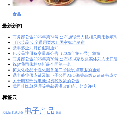
食品
最新新闻
商务部公告2026年第34号 公布加强无人机相关两用物项
《化妆品 安全通用要求》国家标准发布
鼎丰盛业九月份假期通知
化妆品注册备案最新公告（2026年第70号）颁布
商务部公告2026年第30号 公布将14家欧盟实体列入出
祝贺我司朱桂华斩获全国第一名
扩大化妆品个性化服务第二阶段试点范围的通知
鼎丰盛业供应链及旗下子公司AEO海关高级认证证书成
关于调整部分电池消费税政策的公告
我司叶隆总经理等荣获香港政府统计处嘉许状
标签云
电子产品
化妆品
机械设备
食品