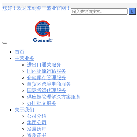
您好！欢迎来到鼎丰盛业官网！
101
,
3002
,
3203
,
000-N11
,
010-111
,
010-151
,
050-733
,
050-V5X-
101-01
,
101-400
,
102-400
,
117-102
,
199-01
,
1K0-001
,
1V0-601
,
1V
1Z0-434
,
1Z0-465
,
1Z0-497
,
1Z0-533
,
1Z0-542
,
CCNA 200-125
, C
Cisco Networking Devices Part 1 (ICND1 v3.0) Answer
Cisco 200-
IP Routing (ROUTE v2.0) Exam
300-075
, CCNP Collaboration 30
Specialist 810-403 Selling Business Outcomes Questions
CCNA Colla
260 Implementing Cisco Network Security Dump
PMI PMP
, PMP PM
Professional PDF
70-534
, Microsoft Specialist: Microsoft Azure 70
首页
Microsoft Office 365 70-346
, Microsoft Managing Office 365 Identi
主营业务
Data Center Virtualization Delta Beta Practice
Cisco 300-206
, CCNP 
进出口通关服务
070 Implementing Cisco IP Telephony & Video, Part 1(CIPTV1) An
国内物流运输服务
Oracle Database 12c: Installation and Administration Exam
CompTIA
Switched Networks (SWITCH v2.0)Questions
Microsoft 070-346
, M
仓储库存管理服务
Designing Cisco Network Service Architectures Dump
640-916
, CCN
自贸区跨境电商服务
Design and Implementation PDF
CCNA Wireless 200-355
, Cisco I
国际货运代理服务
801
,
220-802
,
220-901
,
220-902
,
250-272
,
250-513
,
2V0-620
,
2V0-
供应链管理解决方案服务
360
,
300-101
,
312-50V9
,
350-018
,
352-001
,
400-051
,
400-101
,
400
办理批文服务
关于我们
公司介绍
集团公司
发展历程
资质证书