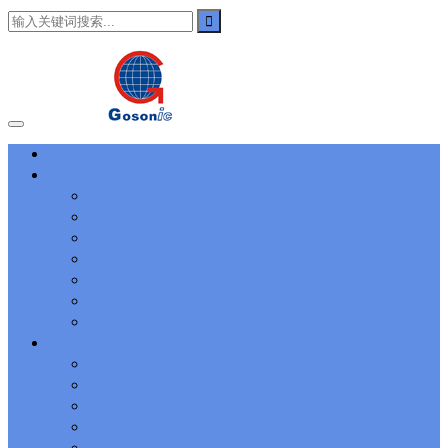
101
,
3002
,
3203
,
000-N11
,
010-111
,
010-151
,
050-733
,
050-V5X-
CAARCHER01
,
070-243
,
070-346
,
070-412
,
070-413
,
070-461
,
070-462
,
070-466
,
070-483
,
070-487
,
070-488
,
070-685
,
100-101
,
100-105
,
101-01
,
101-400
,
102-400
,
117-102
,
199-01
,
1K0-001
,
1V0-601
,
1V0-603
,
1V0-604
,
1Y0-201
,
1Y0-351
,
1Z0-051
,
1Z0-
060
,
1Z0-061
,
1Z0-062
,
1Z0-067
,
1Z0-144
,
1Z0-218
,
1Z0-329
,
1Z0-400
,
1Z0-420
,
1Z0-434
,
1Z0-465
,
1Z0-497
,
1Z0-533
,
1Z0-
首页
542
,
CCNA 200-125
, Cisco CCNA Cisco Certified Network
主营业务
Associate CCNA (v3.0) Dump
100-105 Answer
, Cisco ICND1
Answer, 100-105 Cisco Interconnecting Cisco Networking Devices
进出口通关服务
Part 1 (ICND1 v3.0) Answer
Cisco 200-310
, CCDA 200-310
国内物流运输服务
Designing for Cisco Internetwork Solutions, Cisco 200-310 PDF
仓储库存管理服务
Cisco CCDP 300-101
, 300-101 Implementing Cisco IP Routing
自贸区跨境电商服务
(ROUTE v2.0) Exam
300-075
, CCNP Collaboration 300-075
国际货运代理服务
Exam Dump, Implementing Cisco IP Telephony & Video, Part
供应链管理解决方案服务
2(CIPTV2) Exam Dump
810-403 Questions
, Cisco Business Value
Specialist 810-403 Selling Business Outcomes Questions
CCNA
办理批文服务
Collaboration 210-060
, Cisco Implementing Cisco Collaboration
关于我们
Devices (CICD) Practice
210-260 Dump
, Cisco CCNA Security
公司介绍
Dump, 210-260 Implementing Cisco Network Security Dump
PMI
集团公司
PMP
, PMP PMP Project Management Professional, PMI PMP
发展历程
Answer
ISC ISC Certification CISSP
, CISSP Certified Information
资质证书
Systems Security Professional PDF
70-534
, Microsoft Specialist:
Microsoft Azure 70-534 Exam, Architecting Microsoft Azure
企业文化