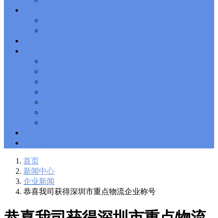
Solutions Exam
101 Dumps
, F5 Certification 101 Application
新闻中心
Delivery Fundamentals Dumps
Microsoft Office 365 70-346
,
企业新闻
Microsoft Managing Office 365 Identities and Requirements
行业新闻
Questions
2V0-621D Practice
, VMware VCP6-DCV Practice,
相关政策
2V0-621D VMware Certified Professional 6 ��C Data Center
联系我们
Virtualization Delta Beta Practice
Cisco 300-206
, CCNP Security
深圳总公司
300-206 Implementing Cisco Edge Network Security Solutions,
Cisco 300-206 Dump
上海公司
Cisco CCNP Collaboration 300-070
, 300-070
Implementing Cisco IP Telephony & Video, Part 1(CIPTV1)
香港公司
Answer
300-207
, CCNP Security 300-207 PDF, Implementing
台湾公司
Cisco Threat Control Solutions PDF
1Z0-062 Exam
, Oracle
越南公司
Database 1Z0-062 Oracle Database 12c: Installation and
泰国公司
Administration Exam
CompTIA Network+ N10-006
, CompTIA
马来西亚
CompTIA Network+ Dumps
300-115 Questions
, Cisco CCDP
Questions, 300-115 Implementing Cisco IP Switched Networks
ERP系统
(SWITCH v2.0)Questions
Microsoft 070-346
, Microsoft Office 365
物流查询
070-346 Managing Office 365 Identities and Requirements,
Microsoft 070-346 Practice
Cisco CCDP 300-320
, 300-320
首页
Designing Cisco Network Service Architectures Dump
640-916
,
新闻中心
CCNA Data Center 640-916 Answer, Introducing Cisco Data
企业新闻
Center Technologies Answer
648-232 PDF
, APE 648-232 Cisco
恭喜我司获得深圳市重点物流企业称号
WebEx Solutions Design and Implementation PDF
CCNA Wireless
200-355
, Cisco Implementing Cisco Wireless Network
Fundamentals Exam
200-105
,
200-125
,
200-310
,
200-355
,
200-
恭喜我司获得深圳市重点物流