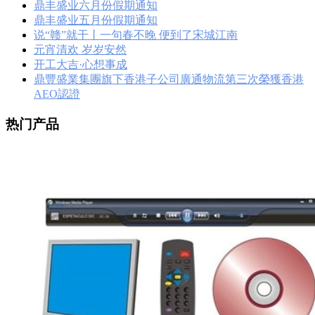
鼎丰盛业六月份假期通知
鼎丰盛业五月份假期通知
说“赣”就干丨一句春不晚 便到了宋城江南
元宵清欢 岁岁安然
开工大吉·心想事成
鼎豐盛業集團旗下香港子公司廣通物流第三次榮獲香港
AEO認證
热门产品