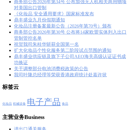
商务部公告2026年第34号 公布加强无人机相关两用物项
对美国出口管制
《化妆品 安全通用要求》国家标准发布
鼎丰盛业九月份假期通知
化妆品注册备案最新公告（2026年第70号）颁布
商务部公告2026年第30号 公布将14家欧盟实体列入出口
管制管控名单
祝贺我司朱桂华斩获全国第一名
扩大化妆品个性化服务第二阶段试点范围的通知
鼎丰盛业供应链及旗下子公司AEO海关高级认证证书成
功换证
关于调整部分电池消费税政策的公告
我司叶隆总经理等荣获香港政府统计处嘉许状
标签云
电子产品
化妆品
机械设备
食品
主营业务Business
进出口通关服务