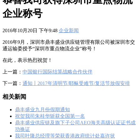
601
,
210-060
,
210-065
,
210-260
,
220-801
,
220-802
,
220-901
,
220-
902
,
250-272
,
250-513
,
2V0-620
,
2V0-621
,
2V0-621D
,
2V0-641
,
企业称号
2V0-651
,
300-070
,
300-075
,
300-085
,
300-101
,
300-115
,
300-135
,
300-206
,
300-207
,
300-208
,
300-320
,
300-360
,
300-101
,
312-
50V9
,
350-018
,
352-001
,
400-051
,
400-101
,
400-201
,
412-79V8
,
500-007
,
500-170
,
2016年10月20日 下午9:48
企业新闻
2016年9月，深圳市鼎丰盛业供应链管理有限公司被深圳市交
通运输委授予“深圳市重点物流企业”称号！
在此，表示热烈祝贺！
上一篇：
中国银行国际结算战略合作伙伴
下一篇：
通知丨2017年清明节/耶稣受难节/复活节放假安排
相关新闻
鼎丰盛业九月份假期通知
祝贺我司朱桂华斩获全国第一名
鼎丰盛业供应链及旗下子公司AEO海关高级认证证书成
功换证
我司叶隆总经理等荣获香港政府统计处嘉许状