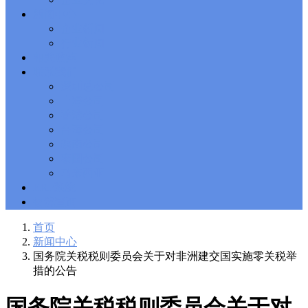
Solutions Exam
101 Dumps
, F5 Certification 101 Application
新闻中心
Delivery Fundamentals Dumps
Microsoft Office 365 70-346
,
企业新闻
Microsoft Managing Office 365 Identities and Requirements
行业新闻
Questions
2V0-621D Practice
, VMware VCP6-DCV Practice,
相关政策
2V0-621D VMware Certified Professional 6 ��C Data Center
联系我们
Virtualization Delta Beta Practice
Cisco 300-206
, CCNP Security
深圳总公司
300-206 Implementing Cisco Edge Network Security Solutions,
Cisco 300-206 Dump
上海公司
Cisco CCNP Collaboration 300-070
, 300-070
Implementing Cisco IP Telephony & Video, Part 1(CIPTV1)
香港公司
Answer
300-207
, CCNP Security 300-207 PDF, Implementing
台湾公司
Cisco Threat Control Solutions PDF
1Z0-062 Exam
, Oracle
越南公司
Database 1Z0-062 Oracle Database 12c: Installation and
泰国公司
Administration Exam
CompTIA Network+ N10-006
, CompTIA
马来西亚
CompTIA Network+ Dumps
300-115 Questions
, Cisco CCDP
Questions, 300-115 Implementing Cisco IP Switched Networks
ERP系统
(SWITCH v2.0)Questions
Microsoft 070-346
, Microsoft Office 365
物流查询
070-346 Managing Office 365 Identities and Requirements,
Microsoft 070-346 Practice
Cisco CCDP 300-320
, 300-320
首页
Designing Cisco Network Service Architectures Dump
640-916
,
新闻中心
CCNA Data Center 640-916 Answer, Introducing Cisco Data
国务院关税税则委员会关于对非洲建交国实施零关税举
Center Technologies Answer
648-232 PDF
, APE 648-232 Cisco
措的公告
WebEx Solutions Design and Implementation PDF
CCNA Wireless
200-355
, Cisco Implementing Cisco Wireless Network
Fundamentals Exam
200-105
,
200-125
,
200-310
,
200-355
,
200-
国务院关税税则委员会关于对