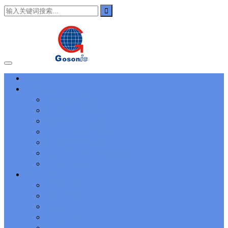
101
,
3002
,
3203
,
000-N11
,
010-111
,
010-151
,
050-733
,
050-V5X-
CAARCHER01
,
070-243
,
070-346
,
070-412
,
070-413
,
070-461
,
070-462
,
070-466
,
070-483
,
070-487
,
070-488
,
070-685
,
100-101
,
100-105
,
101-01
,
101-400
,
102-400
,
117-102
,
199-01
,
1K0-001
,
1V0-601
,
1V0-603
,
1V0-604
,
1Y0-201
,
1Y0-351
,
1Z0-051
,
1Z0-
060
,
1Z0-061
,
1Z0-062
,
1Z0-067
,
1Z0-144
,
1Z0-218
,
1Z0-329
,
1Z0-400
,
1Z0-420
,
1Z0-434
,
1Z0-465
,
1Z0-497
,
1Z0-533
,
1Z0-
首页
542
,
CCNA 200-125
, Cisco CCNA Cisco Certified Network
主营业务
Associate CCNA (v3.0) Dump
100-105 Answer
, Cisco ICND1
Answer, 100-105 Cisco Interconnecting Cisco Networking Devices
进出口通关服务
Part 1 (ICND1 v3.0) Answer
Cisco 200-310
, CCDA 200-310
国内物流运输服务
Designing for Cisco Internetwork Solutions, Cisco 200-310 PDF
仓储库存管理服务
Cisco CCDP 300-101
, 300-101 Implementing Cisco IP Routing
自贸区跨境电商服务
(ROUTE v2.0) Exam
300-075
, CCNP Collaboration 300-075
国际货运代理服务
Exam Dump, Implementing Cisco IP Telephony & Video, Part
供应链管理解决方案服务
2(CIPTV2) Exam Dump
810-403 Questions
, Cisco Business Value
Specialist 810-403 Selling Business Outcomes Questions
CCNA
办理批文服务
Collaboration 210-060
, Cisco Implementing Cisco Collaboration
关于我们
Devices (CICD) Practice
210-260 Dump
, Cisco CCNA Security
公司介绍
Dump, 210-260 Implementing Cisco Network Security Dump
PMI
集团公司
PMP
, PMP PMP Project Management Professional, PMI PMP
发展历程
Answer
ISC ISC Certification CISSP
, CISSP Certified Information
资质证书
Systems Security Professional PDF
70-534
, Microsoft Specialist:
Microsoft Azure 70-534 Exam, Architecting Microsoft Azure
企业文化