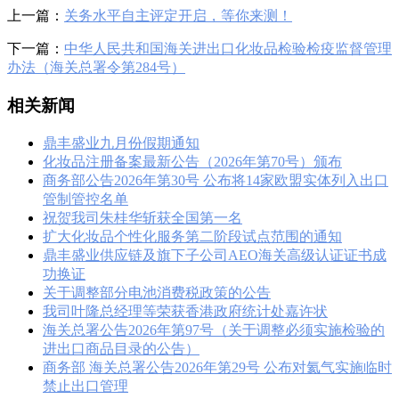
上一篇：
关务水平自主评定开启，等你来测！
下一篇：
中华人民共和国海关进出口化妆品检验检疫监督管理
办法（海关总署令第284号）
相关新闻
鼎丰盛业九月份假期通知
化妆品注册备案最新公告（2026年第70号）颁布
商务部公告2026年第30号 公布将14家欧盟实体列入出口
管制管控名单
祝贺我司朱桂华斩获全国第一名
扩大化妆品个性化服务第二阶段试点范围的通知
鼎丰盛业供应链及旗下子公司AEO海关高级认证证书成
功换证
关于调整部分电池消费税政策的公告
我司叶隆总经理等荣获香港政府统计处嘉许状
海关总署公告2026年第97号（关于调整必须实施检验的
进出口商品目录的公告）
商务部 海关总署公告2026年第29号 公布对氦气实施临时
禁止出口管理