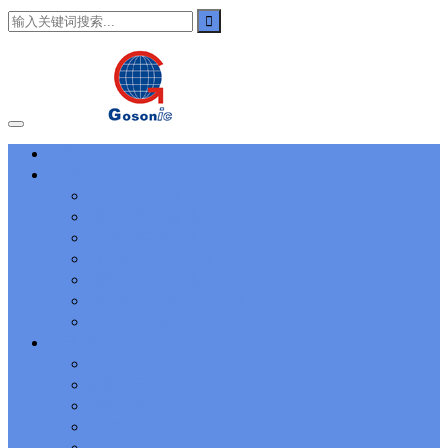
101
,
3002
,
3203
,
000-N11
,
010-111
,
010-151
,
050-733
,
050-V5X-
CAARCHER01
,
070-243
,
070-346
,
070-412
,
070-413
,
070-461
,
070-462
,
070-466
,
070-483
,
070-487
,
070-488
,
070-685
,
100-101
,
100-105
,
101-01
,
101-400
,
102-400
,
117-102
,
199-01
,
1K0-001
,
1V0-601
,
1V0-603
,
1V0-604
,
1Y0-201
,
1Y0-351
,
1Z0-051
,
1Z0-
060
,
1Z0-061
,
1Z0-062
,
1Z0-067
,
1Z0-144
,
1Z0-218
,
1Z0-329
,
1Z0-400
,
1Z0-420
,
1Z0-434
,
1Z0-465
,
1Z0-497
,
1Z0-533
,
1Z0-
首页
542
,
CCNA 200-125
, Cisco CCNA Cisco Certified Network
主营业务
Associate CCNA (v3.0) Dump
100-105 Answer
, Cisco ICND1
Answer, 100-105 Cisco Interconnecting Cisco Networking Devices
进出口通关服务
Part 1 (ICND1 v3.0) Answer
Cisco 200-310
, CCDA 200-310
国内物流运输服务
Designing for Cisco Internetwork Solutions, Cisco 200-310 PDF
仓储库存管理服务
Cisco CCDP 300-101
, 300-101 Implementing Cisco IP Routing
自贸区跨境电商服务
(ROUTE v2.0) Exam
300-075
, CCNP Collaboration 300-075
国际货运代理服务
Exam Dump, Implementing Cisco IP Telephony & Video, Part
供应链管理解决方案服务
2(CIPTV2) Exam Dump
810-403 Questions
, Cisco Business Value
Specialist 810-403 Selling Business Outcomes Questions
CCNA
办理批文服务
Collaboration 210-060
, Cisco Implementing Cisco Collaboration
关于我们
Devices (CICD) Practice
210-260 Dump
, Cisco CCNA Security
公司介绍
Dump, 210-260 Implementing Cisco Network Security Dump
PMI
集团公司
PMP
, PMP PMP Project Management Professional, PMI PMP
发展历程
Answer
ISC ISC Certification CISSP
, CISSP Certified Information
资质证书
Systems Security Professional PDF
70-534
, Microsoft Specialist:
Microsoft Azure 70-534 Exam, Architecting Microsoft Azure
企业文化