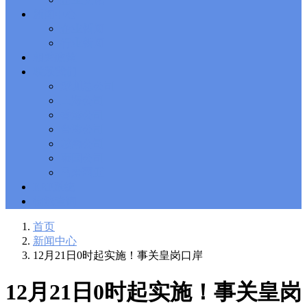
Solutions Exam
101 Dumps
, F5 Certification 101 Application
新闻中心
Delivery Fundamentals Dumps
Microsoft Office 365 70-346
,
企业新闻
Microsoft Managing Office 365 Identities and Requirements
行业新闻
Questions
2V0-621D Practice
, VMware VCP6-DCV Practice,
相关政策
2V0-621D VMware Certified Professional 6 ��C Data Center
联系我们
Virtualization Delta Beta Practice
Cisco 300-206
, CCNP Security
深圳总公司
300-206 Implementing Cisco Edge Network Security Solutions,
Cisco 300-206 Dump
上海公司
Cisco CCNP Collaboration 300-070
, 300-070
Implementing Cisco IP Telephony & Video, Part 1(CIPTV1)
香港公司
Answer
300-207
, CCNP Security 300-207 PDF, Implementing
台湾公司
Cisco Threat Control Solutions PDF
1Z0-062 Exam
, Oracle
越南公司
Database 1Z0-062 Oracle Database 12c: Installation and
泰国公司
Administration Exam
CompTIA Network+ N10-006
, CompTIA
马来西亚
CompTIA Network+ Dumps
300-115 Questions
, Cisco CCDP
Questions, 300-115 Implementing Cisco IP Switched Networks
ERP系统
(SWITCH v2.0)Questions
Microsoft 070-346
, Microsoft Office 365
物流查询
070-346 Managing Office 365 Identities and Requirements,
Microsoft 070-346 Practice
Cisco CCDP 300-320
, 300-320
首页
Designing Cisco Network Service Architectures Dump
640-916
,
新闻中心
CCNA Data Center 640-916 Answer, Introducing Cisco Data
12月21日0时起实施！事关皇岗口岸
Center Technologies Answer
648-232 PDF
, APE 648-232 Cisco
WebEx Solutions Design and Implementation PDF
CCNA Wireless
200-355
, Cisco Implementing Cisco Wireless Network
12月21日0时起实施！事关皇岗
Fundamentals Exam
200-105
,
200-125
,
200-310
,
200-355
,
200-