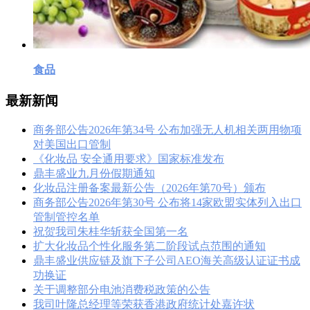
食品
最新新闻
商务部公告2026年第34号 公布加强无人机相关两用物项
对美国出口管制
《化妆品 安全通用要求》国家标准发布
鼎丰盛业九月份假期通知
化妆品注册备案最新公告（2026年第70号）颁布
商务部公告2026年第30号 公布将14家欧盟实体列入出口
管制管控名单
祝贺我司朱桂华斩获全国第一名
扩大化妆品个性化服务第二阶段试点范围的通知
鼎丰盛业供应链及旗下子公司AEO海关高级认证证书成
功换证
关于调整部分电池消费税政策的公告
我司叶隆总经理等荣获香港政府统计处嘉许状