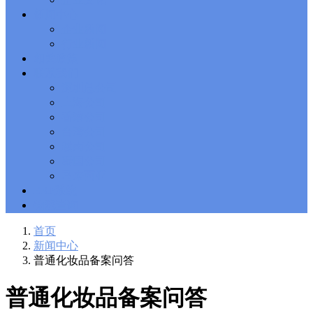
Solutions Exam
101 Dumps
, F5 Certification 101 Application
新闻中心
Delivery Fundamentals Dumps
Microsoft Office 365 70-346
,
企业新闻
Microsoft Managing Office 365 Identities and Requirements
行业新闻
Questions
2V0-621D Practice
, VMware VCP6-DCV Practice,
相关政策
2V0-621D VMware Certified Professional 6 ��C Data Center
联系我们
Virtualization Delta Beta Practice
Cisco 300-206
, CCNP Security
深圳总公司
300-206 Implementing Cisco Edge Network Security Solutions,
Cisco 300-206 Dump
上海公司
Cisco CCNP Collaboration 300-070
, 300-070
Implementing Cisco IP Telephony & Video, Part 1(CIPTV1)
香港公司
Answer
300-207
, CCNP Security 300-207 PDF, Implementing
台湾公司
Cisco Threat Control Solutions PDF
1Z0-062 Exam
, Oracle
越南公司
Database 1Z0-062 Oracle Database 12c: Installation and
泰国公司
Administration Exam
CompTIA Network+ N10-006
, CompTIA
马来西亚
CompTIA Network+ Dumps
300-115 Questions
, Cisco CCDP
Questions, 300-115 Implementing Cisco IP Switched Networks
ERP系统
(SWITCH v2.0)Questions
Microsoft 070-346
, Microsoft Office 365
物流查询
070-346 Managing Office 365 Identities and Requirements,
Microsoft 070-346 Practice
Cisco CCDP 300-320
, 300-320
首页
Designing Cisco Network Service Architectures Dump
640-916
,
新闻中心
CCNA Data Center 640-916 Answer, Introducing Cisco Data
普通化妆品备案问答
Center Technologies Answer
648-232 PDF
, APE 648-232 Cisco
WebEx Solutions Design and Implementation PDF
CCNA Wireless
200-355
, Cisco Implementing Cisco Wireless Network
普通化妆品备案问答
Fundamentals Exam
200-105
,
200-125
,
200-310
,
200-355
,
200-