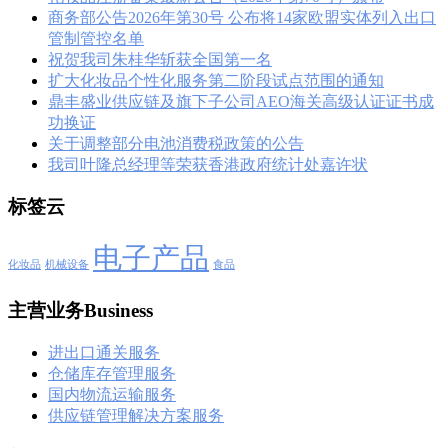
商务部公告2026年第30号 公布将14家欧盟实体列入出口
管制管控名单
祝贺我司朱桂华斩获全国第一名
扩大化妆品个性化服务第二阶段试点范围的通知
鼎丰盛业供应链及旗下子公司AEO海关高级认证证书成
功换证
关于调整部分电池消费税政策的公告
我司叶隆总经理等荣获香港政府统计处嘉许状
标签云
电子产品
化妆品
机械设备
食品
主营业务Business
进出口通关服务
仓储库存管理服务
国内物流运输服务
供应链管理解决方案服务