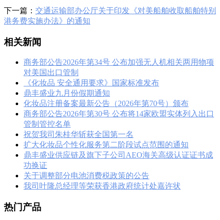
下一篇：
交通运输部办公厅关于印发《对美船舶收取船舶特别
港务费实施办法》的通知
相关新闻
商务部公告2026年第34号 公布加强无人机相关两用物项
对美国出口管制
《化妆品 安全通用要求》国家标准发布
鼎丰盛业九月份假期通知
化妆品注册备案最新公告（2026年第70号）颁布
商务部公告2026年第30号 公布将14家欧盟实体列入出口
管制管控名单
祝贺我司朱桂华斩获全国第一名
扩大化妆品个性化服务第二阶段试点范围的通知
鼎丰盛业供应链及旗下子公司AEO海关高级认证证书成
功换证
关于调整部分电池消费税政策的公告
我司叶隆总经理等荣获香港政府统计处嘉许状
热门产品