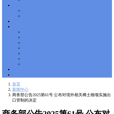
Solutions Exam
101 Dumps
, F5 Certification 101 Application
新闻中心
Delivery Fundamentals Dumps
Microsoft Office 365 70-346
,
企业新闻
Microsoft Managing Office 365 Identities and Requirements
行业新闻
Questions
2V0-621D Practice
, VMware VCP6-DCV Practice,
相关政策
2V0-621D VMware Certified Professional 6 ��C Data Center
联系我们
Virtualization Delta Beta Practice
Cisco 300-206
, CCNP Security
深圳总公司
300-206 Implementing Cisco Edge Network Security Solutions,
Cisco 300-206 Dump
上海公司
Cisco CCNP Collaboration 300-070
, 300-070
Implementing Cisco IP Telephony & Video, Part 1(CIPTV1)
香港公司
Answer
300-207
, CCNP Security 300-207 PDF, Implementing
台湾公司
Cisco Threat Control Solutions PDF
1Z0-062 Exam
, Oracle
越南公司
Database 1Z0-062 Oracle Database 12c: Installation and
泰国公司
Administration Exam
CompTIA Network+ N10-006
, CompTIA
马来西亚
CompTIA Network+ Dumps
300-115 Questions
, Cisco CCDP
Questions, 300-115 Implementing Cisco IP Switched Networks
ERP系统
(SWITCH v2.0)Questions
Microsoft 070-346
, Microsoft Office 365
物流查询
070-346 Managing Office 365 Identities and Requirements,
Microsoft 070-346 Practice
Cisco CCDP 300-320
, 300-320
首页
Designing Cisco Network Service Architectures Dump
640-916
,
新闻中心
CCNA Data Center 640-916 Answer, Introducing Cisco Data
商务部公告2025第61号 公布对境外相关稀土物项实施出
Center Technologies Answer
648-232 PDF
, APE 648-232 Cisco
口管制的决定
WebEx Solutions Design and Implementation PDF
CCNA Wireless
200-355
, Cisco Implementing Cisco Wireless Network
Fundamentals Exam
200-105
,
200-125
,
200-310
,
200-355
,
200-
商务部公告2025第61号 公布对