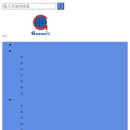
101
,
3002
,
3203
,
000-N11
,
010-111
,
010-151
,
050-733
,
050-V5X-
CAARCHER01
,
070-243
,
070-346
,
070-412
,
070-413
,
070-461
,
070-462
,
070-466
,
070-483
,
070-487
,
070-488
,
070-685
,
100-101
,
100-105
,
101-01
,
101-400
,
102-400
,
117-102
,
199-01
,
1K0-001
,
1V0-601
,
1V0-603
,
1V0-604
,
1Y0-201
,
1Y0-351
,
1Z0-051
,
1Z0-
060
,
1Z0-061
,
1Z0-062
,
1Z0-067
,
1Z0-144
,
1Z0-218
,
1Z0-329
,
1Z0-400
,
1Z0-420
,
1Z0-434
,
1Z0-465
,
1Z0-497
,
1Z0-533
,
1Z0-
首页
542
,
CCNA 200-125
, Cisco CCNA Cisco Certified Network
主营业务
Associate CCNA (v3.0) Dump
100-105 Answer
, Cisco ICND1
Answer, 100-105 Cisco Interconnecting Cisco Networking Devices
进出口通关服务
Part 1 (ICND1 v3.0) Answer
Cisco 200-310
, CCDA 200-310
国内物流运输服务
Designing for Cisco Internetwork Solutions, Cisco 200-310 PDF
仓储库存管理服务
Cisco CCDP 300-101
, 300-101 Implementing Cisco IP Routing
自贸区跨境电商服务
(ROUTE v2.0) Exam
300-075
, CCNP Collaboration 300-075
国际货运代理服务
Exam Dump, Implementing Cisco IP Telephony & Video, Part
供应链管理解决方案服务
2(CIPTV2) Exam Dump
810-403 Questions
, Cisco Business Value
Specialist 810-403 Selling Business Outcomes Questions
CCNA
办理批文服务
Collaboration 210-060
, Cisco Implementing Cisco Collaboration
关于我们
Devices (CICD) Practice
210-260 Dump
, Cisco CCNA Security
公司介绍
Dump, 210-260 Implementing Cisco Network Security Dump
PMI
集团公司
PMP
, PMP PMP Project Management Professional, PMI PMP
发展历程
Answer
ISC ISC Certification CISSP
, CISSP Certified Information
资质证书
Systems Security Professional PDF
70-534
, Microsoft Specialist:
Microsoft Azure 70-534 Exam, Architecting Microsoft Azure
企业文化