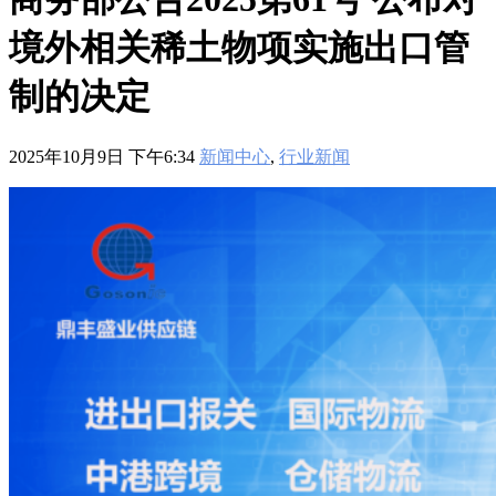
601
,
210-060
,
210-065
,
210-260
,
220-801
,
220-802
,
220-901
,
220-
902
,
250-272
,
250-513
,
2V0-620
,
2V0-621
,
2V0-621D
,
2V0-641
,
境外相关稀土物项实施出口管
2V0-651
,
300-070
,
300-075
,
300-085
,
300-101
,
300-115
,
300-135
,
300-206
,
300-207
,
300-208
,
300-320
,
300-360
,
300-101
,
312-
50V9
,
350-018
,
352-001
,
400-051
,
400-101
,
400-201
,
412-79V8
,
制的决定
500-007
,
500-170
,
2025年10月9日 下午6:34
新闻中心
,
行业新闻