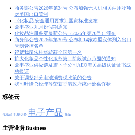
商务部公告2026年第34号 公布加强无人机相关两用物项
对美国出口管制
《化妆品 安全通用要求》国家标准发布
鼎丰盛业九月份假期通知
化妆品注册备案最新公告（2026年第70号）颁布
商务部公告2026年第30号 公布将14家欧盟实体列入出口
管制管控名单
祝贺我司朱桂华斩获全国第一名
扩大化妆品个性化服务第二阶段试点范围的通知
鼎丰盛业供应链及旗下子公司AEO海关高级认证证书成
功换证
关于调整部分电池消费税政策的公告
我司叶隆总经理等荣获香港政府统计处嘉许状
标签云
电子产品
化妆品
机械设备
食品
主营业务Business