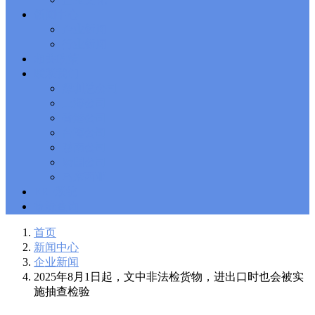
Solutions Exam
101 Dumps
, F5 Certification 101 Application
新闻中心
Delivery Fundamentals Dumps
Microsoft Office 365 70-346
,
企业新闻
Microsoft Managing Office 365 Identities and Requirements
行业新闻
Questions
2V0-621D Practice
, VMware VCP6-DCV Practice,
相关政策
2V0-621D VMware Certified Professional 6 ��C Data Center
联系我们
Virtualization Delta Beta Practice
Cisco 300-206
, CCNP Security
深圳总公司
300-206 Implementing Cisco Edge Network Security Solutions,
Cisco 300-206 Dump
上海公司
Cisco CCNP Collaboration 300-070
, 300-070
Implementing Cisco IP Telephony & Video, Part 1(CIPTV1)
香港公司
Answer
300-207
, CCNP Security 300-207 PDF, Implementing
台湾公司
Cisco Threat Control Solutions PDF
1Z0-062 Exam
, Oracle
越南公司
Database 1Z0-062 Oracle Database 12c: Installation and
泰国公司
Administration Exam
CompTIA Network+ N10-006
, CompTIA
马来西亚
CompTIA Network+ Dumps
300-115 Questions
, Cisco CCDP
Questions, 300-115 Implementing Cisco IP Switched Networks
ERP系统
(SWITCH v2.0)Questions
Microsoft 070-346
, Microsoft Office 365
物流查询
070-346 Managing Office 365 Identities and Requirements,
Microsoft 070-346 Practice
Cisco CCDP 300-320
, 300-320
首页
Designing Cisco Network Service Architectures Dump
640-916
,
新闻中心
CCNA Data Center 640-916 Answer, Introducing Cisco Data
企业新闻
Center Technologies Answer
648-232 PDF
, APE 648-232 Cisco
2025年8月1日起，文中非法检货物，进出口时也会被实
WebEx Solutions Design and Implementation PDF
CCNA Wireless
施抽查检验
200-355
, Cisco Implementing Cisco Wireless Network
Fundamentals Exam
200-105
,
200-125
,
200-310
,
200-355
,
200-