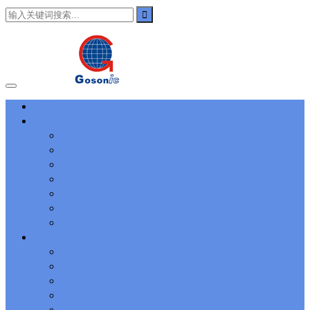
101
,
3002
,
3203
,
000-N11
,
010-111
,
010-151
,
050-733
,
050-V5X-
CAARCHER01
,
070-243
,
070-346
,
070-412
,
070-413
,
070-461
,
070-462
,
070-466
,
070-483
,
070-487
,
070-488
,
070-685
,
100-101
,
100-105
,
101-01
,
101-400
,
102-400
,
117-102
,
199-01
,
1K0-001
,
1V0-601
,
1V0-603
,
1V0-604
,
1Y0-201
,
1Y0-351
,
1Z0-051
,
1Z0-
060
,
1Z0-061
,
1Z0-062
,
1Z0-067
,
1Z0-144
,
1Z0-218
,
1Z0-329
,
1Z0-400
,
1Z0-420
,
1Z0-434
,
1Z0-465
,
1Z0-497
,
1Z0-533
,
1Z0-
首页
542
,
CCNA 200-125
, Cisco CCNA Cisco Certified Network
主营业务
Associate CCNA (v3.0) Dump
100-105 Answer
, Cisco ICND1
Answer, 100-105 Cisco Interconnecting Cisco Networking Devices
进出口通关服务
Part 1 (ICND1 v3.0) Answer
Cisco 200-310
, CCDA 200-310
国内物流运输服务
Designing for Cisco Internetwork Solutions, Cisco 200-310 PDF
仓储库存管理服务
Cisco CCDP 300-101
, 300-101 Implementing Cisco IP Routing
自贸区跨境电商服务
(ROUTE v2.0) Exam
300-075
, CCNP Collaboration 300-075
国际货运代理服务
Exam Dump, Implementing Cisco IP Telephony & Video, Part
供应链管理解决方案服务
2(CIPTV2) Exam Dump
810-403 Questions
, Cisco Business Value
Specialist 810-403 Selling Business Outcomes Questions
CCNA
办理批文服务
Collaboration 210-060
, Cisco Implementing Cisco Collaboration
关于我们
Devices (CICD) Practice
210-260 Dump
, Cisco CCNA Security
公司介绍
Dump, 210-260 Implementing Cisco Network Security Dump
PMI
集团公司
PMP
, PMP PMP Project Management Professional, PMI PMP
发展历程
Answer
ISC ISC Certification CISSP
, CISSP Certified Information
资质证书
Systems Security Professional PDF
70-534
, Microsoft Specialist:
Microsoft Azure 70-534 Exam, Architecting Microsoft Azure
企业文化