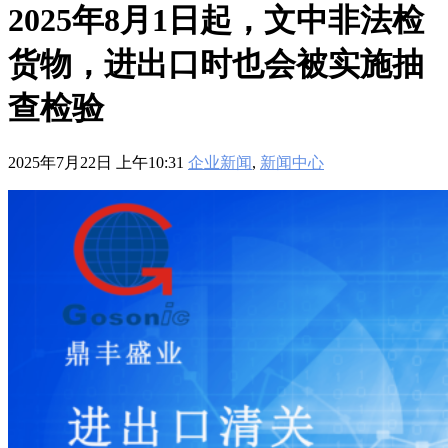
601
,
210-060
,
210-065
,
210-260
,
220-801
,
220-802
,
220-901
,
220-
2025年8月1日起，文中非法检
902
,
250-272
,
250-513
,
2V0-620
,
2V0-621
,
2V0-621D
,
2V0-641
,
2V0-651
,
300-070
,
300-075
,
300-085
,
300-101
,
300-115
,
300-135
,
货物，进出口时也会被实施抽
300-206
,
300-207
,
300-208
,
300-320
,
300-360
,
300-101
,
312-
50V9
,
350-018
,
352-001
,
400-051
,
400-101
,
400-201
,
412-79V8
,
500-007
,
500-170
,
查检验
2025年7月22日 上午10:31
企业新闻
,
新闻中心