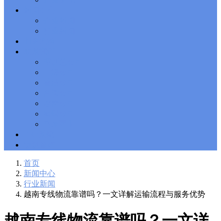
Solutions Exam
101 Dumps
, F5 Certification 101 Application
新闻中心
Delivery Fundamentals Dumps
Microsoft Office 365 70-346
,
企业新闻
Microsoft Managing Office 365 Identities and Requirements
行业新闻
Questions
2V0-621D Practice
, VMware VCP6-DCV Practice,
相关政策
2V0-621D VMware Certified Professional 6 ��C Data Center
联系我们
Virtualization Delta Beta Practice
Cisco 300-206
, CCNP Security
深圳总公司
300-206 Implementing Cisco Edge Network Security Solutions,
Cisco 300-206 Dump
上海公司
Cisco CCNP Collaboration 300-070
, 300-070
Implementing Cisco IP Telephony & Video, Part 1(CIPTV1)
香港公司
Answer
300-207
, CCNP Security 300-207 PDF, Implementing
台湾公司
Cisco Threat Control Solutions PDF
1Z0-062 Exam
, Oracle
越南公司
Database 1Z0-062 Oracle Database 12c: Installation and
泰国公司
Administration Exam
CompTIA Network+ N10-006
, CompTIA
马来西亚
CompTIA Network+ Dumps
300-115 Questions
, Cisco CCDP
Questions, 300-115 Implementing Cisco IP Switched Networks
ERP系统
(SWITCH v2.0)Questions
Microsoft 070-346
, Microsoft Office 365
物流查询
070-346 Managing Office 365 Identities and Requirements,
Microsoft 070-346 Practice
Cisco CCDP 300-320
, 300-320
首页
Designing Cisco Network Service Architectures Dump
640-916
,
新闻中心
CCNA Data Center 640-916 Answer, Introducing Cisco Data
行业新闻
Center Technologies Answer
648-232 PDF
, APE 648-232 Cisco
越南专线物流靠谱吗？一文详解运输流程与服务优势
WebEx Solutions Design and Implementation PDF
CCNA Wireless
200-355
, Cisco Implementing Cisco Wireless Network
Fundamentals Exam
200-105
,
200-125
,
200-310
,
200-355
,
200-
越南专线物流靠谱吗？一文详