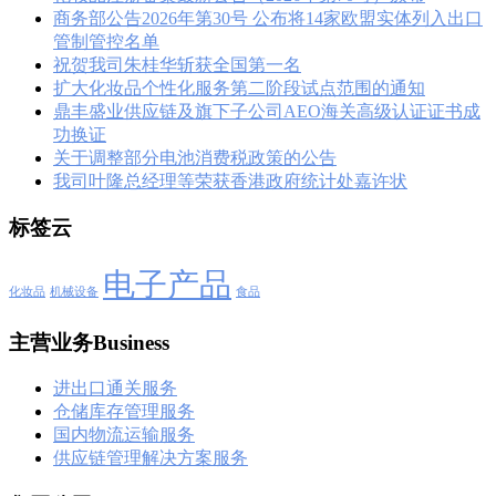
商务部公告2026年第30号 公布将14家欧盟实体列入出口
管制管控名单
祝贺我司朱桂华斩获全国第一名
扩大化妆品个性化服务第二阶段试点范围的通知
鼎丰盛业供应链及旗下子公司AEO海关高级认证证书成
功换证
关于调整部分电池消费税政策的公告
我司叶隆总经理等荣获香港政府统计处嘉许状
标签云
电子产品
化妆品
机械设备
食品
主营业务Business
进出口通关服务
仓储库存管理服务
国内物流运输服务
供应链管理解决方案服务