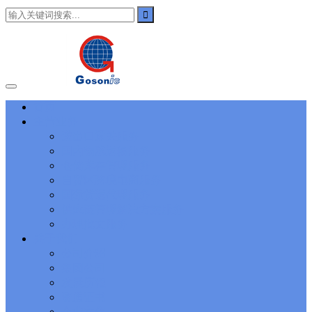
101
,
3002
,
3203
,
000-N11
,
010-111
,
010-151
,
050-733
,
050-V5X-
CAARCHER01
,
070-243
,
070-346
,
070-412
,
070-413
,
070-461
,
070-462
,
070-466
,
070-483
,
070-487
,
070-488
,
070-685
,
100-101
,
100-105
,
101-01
,
101-400
,
102-400
,
117-102
,
199-01
,
1K0-001
,
1V0-601
,
1V0-603
,
1V0-604
,
1Y0-201
,
1Y0-351
,
1Z0-051
,
1Z0-
060
,
1Z0-061
,
1Z0-062
,
1Z0-067
,
1Z0-144
,
1Z0-218
,
1Z0-329
,
1Z0-400
,
1Z0-420
,
1Z0-434
,
1Z0-465
,
1Z0-497
,
1Z0-533
,
1Z0-
首页
542
,
CCNA 200-125
, Cisco CCNA Cisco Certified Network
主营业务
Associate CCNA (v3.0) Dump
100-105 Answer
, Cisco ICND1
Answer, 100-105 Cisco Interconnecting Cisco Networking Devices
进出口通关服务
Part 1 (ICND1 v3.0) Answer
Cisco 200-310
, CCDA 200-310
国内物流运输服务
Designing for Cisco Internetwork Solutions, Cisco 200-310 PDF
仓储库存管理服务
Cisco CCDP 300-101
, 300-101 Implementing Cisco IP Routing
自贸区跨境电商服务
(ROUTE v2.0) Exam
300-075
, CCNP Collaboration 300-075
国际货运代理服务
Exam Dump, Implementing Cisco IP Telephony & Video, Part
供应链管理解决方案服务
2(CIPTV2) Exam Dump
810-403 Questions
, Cisco Business Value
Specialist 810-403 Selling Business Outcomes Questions
CCNA
办理批文服务
Collaboration 210-060
, Cisco Implementing Cisco Collaboration
关于我们
Devices (CICD) Practice
210-260 Dump
, Cisco CCNA Security
公司介绍
Dump, 210-260 Implementing Cisco Network Security Dump
PMI
集团公司
PMP
, PMP PMP Project Management Professional, PMI PMP
发展历程
Answer
ISC ISC Certification CISSP
, CISSP Certified Information
资质证书
Systems Security Professional PDF
70-534
, Microsoft Specialist:
Microsoft Azure 70-534 Exam, Architecting Microsoft Azure
企业文化