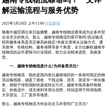
601
,
210-060
,
210-065
,
210-260
,
220-801
,
220-802
,
220-901
,
220-
902
,
250-272
,
250-513
,
2V0-620
,
2V0-621
,
2V0-621D
,
2V0-641
,
解运输流程与服务优势
2V0-651
,
300-070
,
300-075
,
300-085
,
300-101
,
300-115
,
300-135
,
300-206
,
300-207
,
300-208
,
300-320
,
300-360
,
300-101
,
312-
50V9
,
350-018
,
352-001
,
400-051
,
400-101
,
400-201
,
412-79V8
,
500-007
,
500-170
,
2025年3月29日 上午11:00
行业新闻
随着中越贸易往来日益频繁，越南专线物流逐渐成为众多外贸
企业关注的焦点。那么，越南专线物流到底可靠吗?其运输流
程和服务体系是否足够高效稳定?本篇文章将从运输方式、通
关效率、价格结构、服务保障等多个角度，全方位解析越南专
线物流的运作逻辑与行业现状，助力企业精准选型、高效发
货。
一、越南专线物流是什么?为何备受关注?
越南专线物流，指的是国内发往越南地区的一条相对固定的物
流运输线路，涵盖了揽收、干线运输、清关、派送等一体化服
务。相较于传统国际快递或转运方式，越南专线具备时效稳
定、价格适中、清关便利等突出优势，特别适用于跨境电商、
大宗货运、工厂直供等场景。
那么，越南专线物流为何会在近几年受到广泛关注?