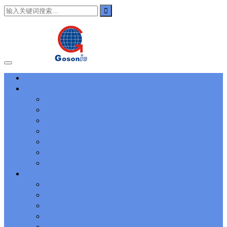
101
,
3002
,
3203
,
000-N11
,
010-111
,
010-151
,
050-733
,
050-V5X-
CAARCHER01
,
070-243
,
070-346
,
070-412
,
070-413
,
070-461
,
070-462
,
070-466
,
070-483
,
070-487
,
070-488
,
070-685
,
100-101
,
100-105
,
101-01
,
101-400
,
102-400
,
117-102
,
199-01
,
1K0-001
,
1V0-601
,
1V0-603
,
1V0-604
,
1Y0-201
,
1Y0-351
,
1Z0-051
,
1Z0-
060
,
1Z0-061
,
1Z0-062
,
1Z0-067
,
1Z0-144
,
1Z0-218
,
1Z0-329
,
1Z0-400
,
1Z0-420
,
1Z0-434
,
1Z0-465
,
1Z0-497
,
1Z0-533
,
1Z0-
首页
542
,
CCNA 200-125
, Cisco CCNA Cisco Certified Network
主营业务
Associate CCNA (v3.0) Dump
100-105 Answer
, Cisco ICND1
Answer, 100-105 Cisco Interconnecting Cisco Networking Devices
进出口通关服务
Part 1 (ICND1 v3.0) Answer
Cisco 200-310
, CCDA 200-310
国内物流运输服务
Designing for Cisco Internetwork Solutions, Cisco 200-310 PDF
仓储库存管理服务
Cisco CCDP 300-101
, 300-101 Implementing Cisco IP Routing
自贸区跨境电商服务
(ROUTE v2.0) Exam
300-075
, CCNP Collaboration 300-075
国际货运代理服务
Exam Dump, Implementing Cisco IP Telephony & Video, Part
供应链管理解决方案服务
2(CIPTV2) Exam Dump
810-403 Questions
, Cisco Business Value
Specialist 810-403 Selling Business Outcomes Questions
CCNA
办理批文服务
Collaboration 210-060
, Cisco Implementing Cisco Collaboration
关于我们
Devices (CICD) Practice
210-260 Dump
, Cisco CCNA Security
公司介绍
Dump, 210-260 Implementing Cisco Network Security Dump
PMI
集团公司
PMP
, PMP PMP Project Management Professional, PMI PMP
发展历程
Answer
ISC ISC Certification CISSP
, CISSP Certified Information
资质证书
Systems Security Professional PDF
70-534
, Microsoft Specialist:
Microsoft Azure 70-534 Exam, Architecting Microsoft Azure
企业文化