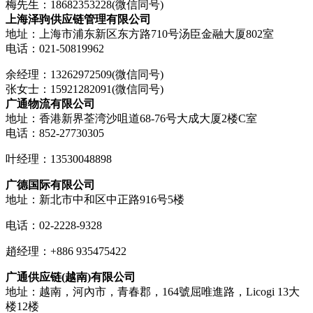
梅先生：18682353228(微信同号)
上海泽驹供应链管理有限公司
地址：上海市浦东新区东方路710号汤臣金融大厦802室
电话：021-50819962
余经理：13262972509(微信同号)
张女士：15921282091(微信同号)
广通物流有限公司
地址：香港新界荃湾沙咀道68-76号大成大厦2楼C室
电话：852-27730305
叶经理：13530048898
广德国际有限公司
地址：新北市中和区中正路916号5楼
电话：02-2228-9328
趙经理：+886 935475422
广通供应链(越南)有限公司
地址：越南，河內市，青春郡，164號屈唯進路，Licogi 13大
楼12楼