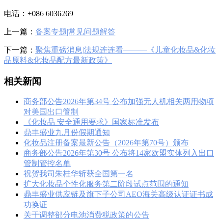
电话：+086 6036269
上一篇：
备案专题|常见问题解答
下一篇：
聚焦重磅消息|法规连连看———《儿童化妆品&化妆
品原料&化妆品配方最新政策》
相关新闻
商务部公告2026年第34号 公布加强无人机相关两用物项
对美国出口管制
《化妆品 安全通用要求》国家标准发布
鼎丰盛业九月份假期通知
化妆品注册备案最新公告（2026年第70号）颁布
商务部公告2026年第30号 公布将14家欧盟实体列入出口
管制管控名单
祝贺我司朱桂华斩获全国第一名
扩大化妆品个性化服务第二阶段试点范围的通知
鼎丰盛业供应链及旗下子公司AEO海关高级认证证书成
功换证
关于调整部分电池消费税政策的公告