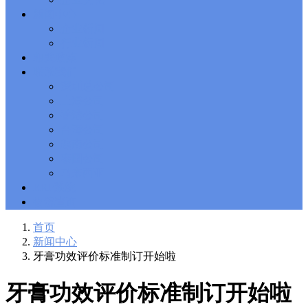
Solutions Exam
101 Dumps
, F5 Certification 101 Application
新闻中心
Delivery Fundamentals Dumps
Microsoft Office 365 70-346
,
企业新闻
Microsoft Managing Office 365 Identities and Requirements
行业新闻
Questions
2V0-621D Practice
, VMware VCP6-DCV Practice,
相关政策
2V0-621D VMware Certified Professional 6 ��C Data Center
联系我们
Virtualization Delta Beta Practice
Cisco 300-206
, CCNP Security
深圳总公司
300-206 Implementing Cisco Edge Network Security Solutions,
Cisco 300-206 Dump
上海公司
Cisco CCNP Collaboration 300-070
, 300-070
Implementing Cisco IP Telephony & Video, Part 1(CIPTV1)
香港公司
Answer
300-207
, CCNP Security 300-207 PDF, Implementing
台湾公司
Cisco Threat Control Solutions PDF
1Z0-062 Exam
, Oracle
越南公司
Database 1Z0-062 Oracle Database 12c: Installation and
泰国公司
Administration Exam
CompTIA Network+ N10-006
, CompTIA
马来西亚
CompTIA Network+ Dumps
300-115 Questions
, Cisco CCDP
Questions, 300-115 Implementing Cisco IP Switched Networks
ERP系统
(SWITCH v2.0)Questions
Microsoft 070-346
, Microsoft Office 365
物流查询
070-346 Managing Office 365 Identities and Requirements,
Microsoft 070-346 Practice
Cisco CCDP 300-320
, 300-320
首页
Designing Cisco Network Service Architectures Dump
640-916
,
新闻中心
CCNA Data Center 640-916 Answer, Introducing Cisco Data
牙膏功效评价标准制订开始啦
Center Technologies Answer
648-232 PDF
, APE 648-232 Cisco
WebEx Solutions Design and Implementation PDF
CCNA Wireless
200-355
, Cisco Implementing Cisco Wireless Network
牙膏功效评价标准制订开始啦
Fundamentals Exam
200-105
,
200-125
,
200-310
,
200-355
,
200-