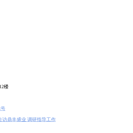
12楼
称号
访鼎丰盛业 调研指导工作