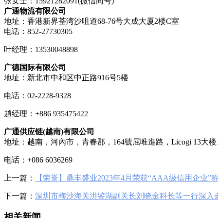
张女士：15921282091(微信同号)
广通物流有限公司
地址：香港新界荃湾沙咀道68-76号大成大厦2楼C室
电话：852-27730305
叶经理：13530048898
广德国际有限公司
地址：新北市中和区中正路916号5楼
电话：02-2228-9328
趙经理：+886 935475422
广通供应链(越南)有限公司
地址：越南，河內市，青春郡，164號屈唯進路，Licogi 13大楼
电话：+086 6036269
上一篇：
【荣誉】鼎丰盛业2023年4月荣获“AAA级信用企业”
下一篇：
深圳市梅沙海关洪鉴湖副关长刘晓金科长等一行深入走
相关新闻