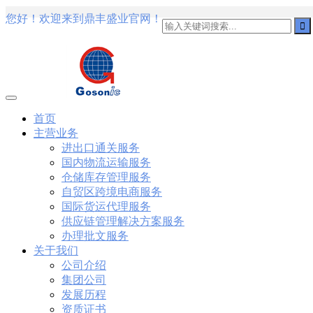
您好！欢迎来到鼎丰盛业官网！
101
,
3002
,
3203
,
000-N11
,
010-111
,
010-151
,
050-733
,
050-V5X-
101-01
,
101-400
,
102-400
,
117-102
,
199-01
,
1K0-001
,
1V0-601
,
1V
1Z0-434
,
1Z0-465
,
1Z0-497
,
1Z0-533
,
1Z0-542
,
CCNA 200-125
, C
Cisco Networking Devices Part 1 (ICND1 v3.0) Answer
Cisco 200-
IP Routing (ROUTE v2.0) Exam
300-075
, CCNP Collaboration 30
Specialist 810-403 Selling Business Outcomes Questions
CCNA Colla
260 Implementing Cisco Network Security Dump
PMI PMP
, PMP PM
Professional PDF
70-534
, Microsoft Specialist: Microsoft Azure 70
首页
Microsoft Office 365 70-346
, Microsoft Managing Office 365 Identi
主营业务
Data Center Virtualization Delta Beta Practice
Cisco 300-206
, CCNP 
进出口通关服务
070 Implementing Cisco IP Telephony & Video, Part 1(CIPTV1) An
国内物流运输服务
Oracle Database 12c: Installation and Administration Exam
CompTIA
Switched Networks (SWITCH v2.0)Questions
Microsoft 070-346
, M
仓储库存管理服务
Designing Cisco Network Service Architectures Dump
640-916
, CCN
自贸区跨境电商服务
Design and Implementation PDF
CCNA Wireless 200-355
, Cisco I
国际货运代理服务
801
,
220-802
,
220-901
,
220-902
,
250-272
,
250-513
,
2V0-620
,
2V0-
供应链管理解决方案服务
360
,
300-101
,
312-50V9
,
350-018
,
352-001
,
400-051
,
400-101
,
400
办理批文服务
关于我们
公司介绍
集团公司
发展历程
资质证书