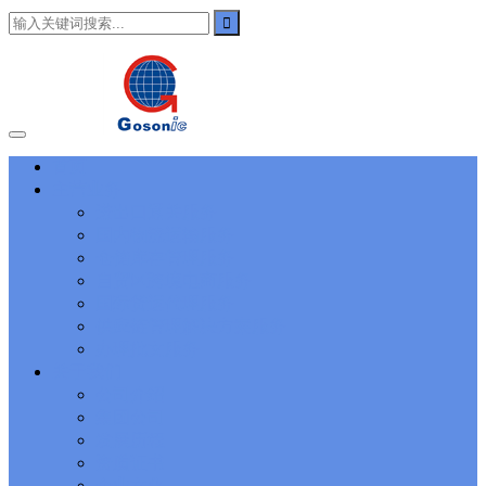
101
,
3002
,
3203
,
000-N11
,
010-111
,
010-151
,
050-733
,
050-V5X-
CAARCHER01
,
070-243
,
070-346
,
070-412
,
070-413
,
070-461
,
070-462
,
070-466
,
070-483
,
070-487
,
070-488
,
070-685
,
100-101
,
100-105
,
101-01
,
101-400
,
102-400
,
117-102
,
199-01
,
1K0-001
,
1V0-601
,
1V0-603
,
1V0-604
,
1Y0-201
,
1Y0-351
,
1Z0-051
,
1Z0-
060
,
1Z0-061
,
1Z0-062
,
1Z0-067
,
1Z0-144
,
1Z0-218
,
1Z0-329
,
1Z0-400
,
1Z0-420
,
1Z0-434
,
1Z0-465
,
1Z0-497
,
1Z0-533
,
1Z0-
首页
542
,
CCNA 200-125
, Cisco CCNA Cisco Certified Network
主营业务
Associate CCNA (v3.0) Dump
100-105 Answer
, Cisco ICND1
Answer, 100-105 Cisco Interconnecting Cisco Networking Devices
进出口通关服务
Part 1 (ICND1 v3.0) Answer
Cisco 200-310
, CCDA 200-310
国内物流运输服务
Designing for Cisco Internetwork Solutions, Cisco 200-310 PDF
仓储库存管理服务
Cisco CCDP 300-101
, 300-101 Implementing Cisco IP Routing
自贸区跨境电商服务
(ROUTE v2.0) Exam
300-075
, CCNP Collaboration 300-075
国际货运代理服务
Exam Dump, Implementing Cisco IP Telephony & Video, Part
供应链管理解决方案服务
2(CIPTV2) Exam Dump
810-403 Questions
, Cisco Business Value
Specialist 810-403 Selling Business Outcomes Questions
CCNA
办理批文服务
Collaboration 210-060
, Cisco Implementing Cisco Collaboration
关于我们
Devices (CICD) Practice
210-260 Dump
, Cisco CCNA Security
公司介绍
Dump, 210-260 Implementing Cisco Network Security Dump
PMI
集团公司
PMP
, PMP PMP Project Management Professional, PMI PMP
发展历程
Answer
ISC ISC Certification CISSP
, CISSP Certified Information
资质证书
Systems Security Professional PDF
70-534
, Microsoft Specialist:
Microsoft Azure 70-534 Exam, Architecting Microsoft Azure
企业文化