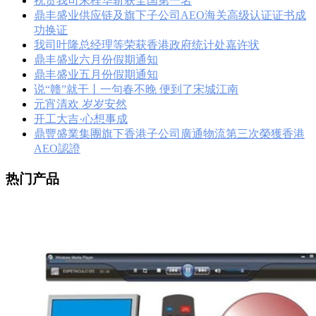
祝贺我司朱桂华斩获全国第一名
鼎丰盛业供应链及旗下子公司AEO海关高级认证证书成
功换证
我司叶隆总经理等荣获香港政府统计处嘉许状
鼎丰盛业六月份假期通知
鼎丰盛业五月份假期通知
说“赣”就干丨一句春不晚 便到了宋城江南
元宵清欢 岁岁安然
开工大吉·心想事成
鼎豐盛業集團旗下香港子公司廣通物流第三次榮獲香港
AEO認證
热门产品