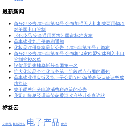
最新新闻
商务部公告2026年第34号 公布加强无人机相关两用物项
对美国出口管制
《化妆品 安全通用要求》国家标准发布
鼎丰盛业九月份假期通知
化妆品注册备案最新公告（2026年第70号）颁布
商务部公告2026年第30号 公布将14家欧盟实体列入出口
管制管控名单
祝贺我司朱桂华斩获全国第一名
扩大化妆品个性化服务第二阶段试点范围的通知
鼎丰盛业供应链及旗下子公司AEO海关高级认证证书成
功换证
关于调整部分电池消费税政策的公告
我司叶隆总经理等荣获香港政府统计处嘉许状
标签云
电子产品
化妆品
机械设备
食品