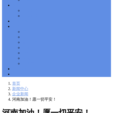
Solutions Exam
101 Dumps
, F5 Certification 101 Application
新闻中心
Delivery Fundamentals Dumps
Microsoft Office 365 70-346
,
企业新闻
Microsoft Managing Office 365 Identities and Requirements
行业新闻
Questions
2V0-621D Practice
, VMware VCP6-DCV Practice,
相关政策
2V0-621D VMware Certified Professional 6 ��C Data Center
联系我们
Virtualization Delta Beta Practice
Cisco 300-206
, CCNP Security
深圳总公司
300-206 Implementing Cisco Edge Network Security Solutions,
Cisco 300-206 Dump
上海公司
Cisco CCNP Collaboration 300-070
, 300-070
Implementing Cisco IP Telephony & Video, Part 1(CIPTV1)
香港公司
Answer
300-207
, CCNP Security 300-207 PDF, Implementing
台湾公司
Cisco Threat Control Solutions PDF
1Z0-062 Exam
, Oracle
越南公司
Database 1Z0-062 Oracle Database 12c: Installation and
泰国公司
Administration Exam
CompTIA Network+ N10-006
, CompTIA
马来西亚
CompTIA Network+ Dumps
300-115 Questions
, Cisco CCDP
Questions, 300-115 Implementing Cisco IP Switched Networks
ERP系统
(SWITCH v2.0)Questions
Microsoft 070-346
, Microsoft Office 365
物流查询
070-346 Managing Office 365 Identities and Requirements,
Microsoft 070-346 Practice
Cisco CCDP 300-320
, 300-320
首页
Designing Cisco Network Service Architectures Dump
640-916
,
新闻中心
CCNA Data Center 640-916 Answer, Introducing Cisco Data
企业新闻
Center Technologies Answer
648-232 PDF
, APE 648-232 Cisco
河南加油！愿一切平安！
WebEx Solutions Design and Implementation PDF
CCNA Wireless
200-355
, Cisco Implementing Cisco Wireless Network
Fundamentals Exam
200-105
,
200-125
,
200-310
,
200-355
,
200-
河南加油！愿一切平安！