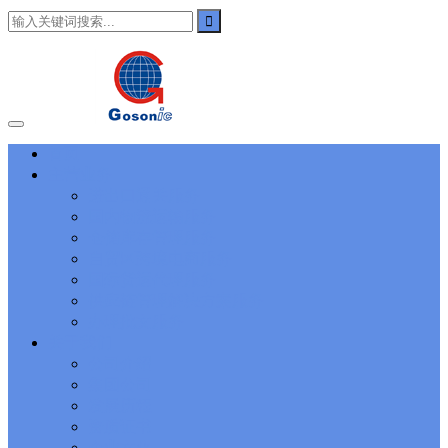
101
,
3002
,
3203
,
000-N11
,
010-111
,
010-151
,
050-733
,
050-V5X-
CAARCHER01
,
070-243
,
070-346
,
070-412
,
070-413
,
070-461
,
070-462
,
070-466
,
070-483
,
070-487
,
070-488
,
070-685
,
100-101
,
100-105
,
101-01
,
101-400
,
102-400
,
117-102
,
199-01
,
1K0-001
,
1V0-601
,
1V0-603
,
1V0-604
,
1Y0-201
,
1Y0-351
,
1Z0-051
,
1Z0-
060
,
1Z0-061
,
1Z0-062
,
1Z0-067
,
1Z0-144
,
1Z0-218
,
1Z0-329
,
1Z0-400
,
1Z0-420
,
1Z0-434
,
1Z0-465
,
1Z0-497
,
1Z0-533
,
1Z0-
首页
542
,
CCNA 200-125
, Cisco CCNA Cisco Certified Network
主营业务
Associate CCNA (v3.0) Dump
100-105 Answer
, Cisco ICND1
Answer, 100-105 Cisco Interconnecting Cisco Networking Devices
进出口通关服务
Part 1 (ICND1 v3.0) Answer
Cisco 200-310
, CCDA 200-310
国内物流运输服务
Designing for Cisco Internetwork Solutions, Cisco 200-310 PDF
仓储库存管理服务
Cisco CCDP 300-101
, 300-101 Implementing Cisco IP Routing
自贸区跨境电商服务
(ROUTE v2.0) Exam
300-075
, CCNP Collaboration 300-075
国际货运代理服务
Exam Dump, Implementing Cisco IP Telephony & Video, Part
供应链管理解决方案服务
2(CIPTV2) Exam Dump
810-403 Questions
, Cisco Business Value
Specialist 810-403 Selling Business Outcomes Questions
CCNA
办理批文服务
Collaboration 210-060
, Cisco Implementing Cisco Collaboration
关于我们
Devices (CICD) Practice
210-260 Dump
, Cisco CCNA Security
公司介绍
Dump, 210-260 Implementing Cisco Network Security Dump
PMI
集团公司
PMP
, PMP PMP Project Management Professional, PMI PMP
发展历程
Answer
ISC ISC Certification CISSP
, CISSP Certified Information
资质证书
Systems Security Professional PDF
70-534
, Microsoft Specialist:
Microsoft Azure 70-534 Exam, Architecting Microsoft Azure
企业文化