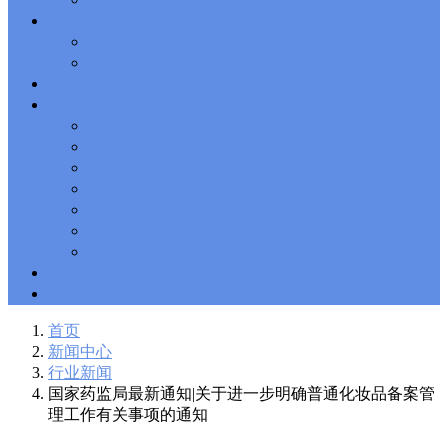
Solutions Exam
101 Dumps
, F5 Certification 101 Application
新闻中心
Delivery Fundamentals Dumps
Microsoft Office 365 70-346
,
企业新闻
Microsoft Managing Office 365 Identities and Requirements
行业新闻
Questions
2V0-621D Practice
, VMware VCP6-DCV Practice,
相关政策
2V0-621D VMware Certified Professional 6 ��C Data Center
联系我们
Virtualization Delta Beta Practice
Cisco 300-206
, CCNP Security
深圳总公司
300-206 Implementing Cisco Edge Network Security Solutions,
Cisco 300-206 Dump
上海公司
Cisco CCNP Collaboration 300-070
, 300-070
Implementing Cisco IP Telephony & Video, Part 1(CIPTV1)
香港公司
Answer
300-207
, CCNP Security 300-207 PDF, Implementing
台湾公司
Cisco Threat Control Solutions PDF
1Z0-062 Exam
, Oracle
越南公司
Database 1Z0-062 Oracle Database 12c: Installation and
泰国公司
Administration Exam
CompTIA Network+ N10-006
, CompTIA
马来西亚
CompTIA Network+ Dumps
300-115 Questions
, Cisco CCDP
Questions, 300-115 Implementing Cisco IP Switched Networks
ERP系统
(SWITCH v2.0)Questions
Microsoft 070-346
, Microsoft Office 365
物流查询
070-346 Managing Office 365 Identities and Requirements,
Microsoft 070-346 Practice
Cisco CCDP 300-320
, 300-320
首页
Designing Cisco Network Service Architectures Dump
640-916
,
新闻中心
CCNA Data Center 640-916 Answer, Introducing Cisco Data
行业新闻
Center Technologies Answer
648-232 PDF
, APE 648-232 Cisco
国家药监局最新通知|关于进一步明确普通化妆品备案管
WebEx Solutions Design and Implementation PDF
CCNA Wireless
理工作有关事项的通知
200-355
, Cisco Implementing Cisco Wireless Network
Fundamentals Exam
200-105
,
200-125
,
200-310
,
200-355
,
200-