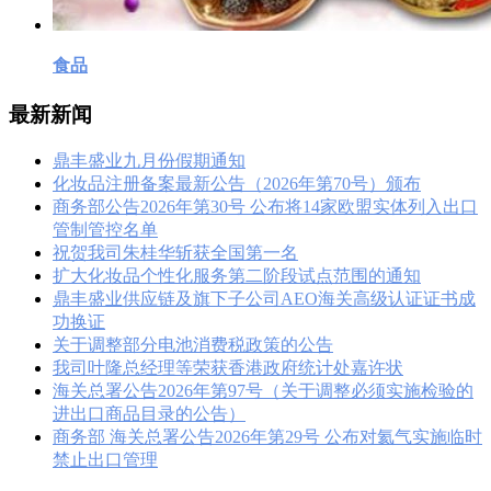
食品
最新新闻
鼎丰盛业九月份假期通知
化妆品注册备案最新公告（2026年第70号）颁布
商务部公告2026年第30号 公布将14家欧盟实体列入出口
管制管控名单
祝贺我司朱桂华斩获全国第一名
扩大化妆品个性化服务第二阶段试点范围的通知
鼎丰盛业供应链及旗下子公司AEO海关高级认证证书成
功换证
关于调整部分电池消费税政策的公告
我司叶隆总经理等荣获香港政府统计处嘉许状
海关总署公告2026年第97号（关于调整必须实施检验的
进出口商品目录的公告）
商务部 海关总署公告2026年第29号 公布对氦气实施临时
禁止出口管理