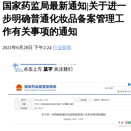
601
,
210-060
,
210-065
,
210-260
,
220-801
,
220-802
,
220-901
,
220-
国家药监局最新通知|关于进一
902
,
250-272
,
250-513
,
2V0-620
,
2V0-621
,
2V0-621D
,
2V0-641
,
2V0-651
,
300-070
,
300-075
,
300-085
,
300-101
,
300-115
,
300-135
,
步明确普通化妆品备案管理工
300-206
,
300-207
,
300-208
,
300-320
,
300-360
,
300-101
,
312-
50V9
,
350-018
,
352-001
,
400-051
,
400-101
,
400-201
,
412-79V8
,
500-007
,
500-170
,
作有关事项的通知
2021年6月28日 下午2:24
行业新闻